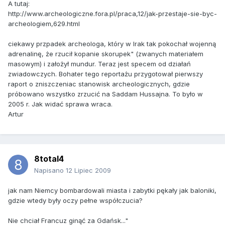
A tutaj:
http://www.archeologiczne.fora.pl/praca,12/jak-przestaje-sie-byc-
archeologiem,629.html
ciekawy przpadek archeologa, który w Irak tak pokochał wojenną
adrenalinę, że rzucił kopanie skorupek" (zwanych materiałem
masowym) i założył mundur. Teraz jest specem od działań
zwiadowczych. Bohater tego reportażu przygotował pierwszy
raport o zniszczeniac stanowisk archeologicznych, gdzie
próbowano wszystko zrzucić na Saddam Hussajna. To było w
2005 r. Jak widać sprawa wraca.
Artur
8total4
Napisano
12 Lipiec 2009
jak nam Niemcy bombardowali miasta i zabytki pękały jak baloniki,
gdzie wtedy były oczy pełne współczucia?
Nie chciał Francuz ginąć za Gdańsk..."