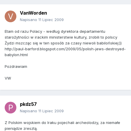
VanWorden
Napisano
11 Lipiec 2009
Etam od razu Polacy - według dyrektora departamentu
starożytności w irackim ministerstwie kultury, zrobili to polscy
Żydzi mszcząc się w ten sposób za czasy niewoli babilońskiej:))
http://paul-barford.blogspot.com/2009/05/polish-jews-destroyed-
babylon.html
Pozdrawiam
VW
pkdz57
Napisano
11 Lipiec 2009
Z Polskim wojskiem do Iraku pojechali archeolodzy, za niemałe
pieniądze zresztą.