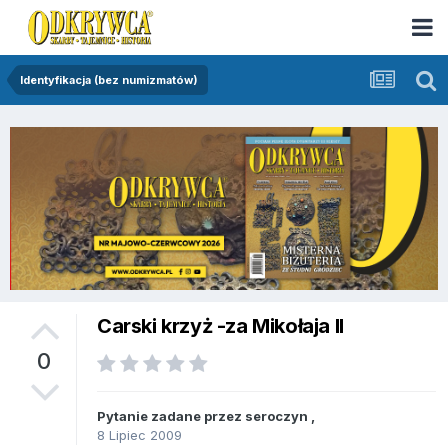
Identyfikacja (bez numizmatów)
Carski krzyż -za Mikołaja II
0
Pytanie zadane przez
seroczyn
,
8 Lipiec 2009