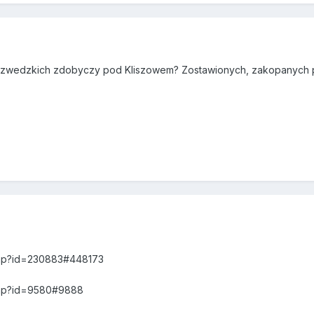
szwedzkich zdobyczy pod Kliszowem? Zostawionych, zakopanych po
php?id=230883#448173
php?id=9580#9888