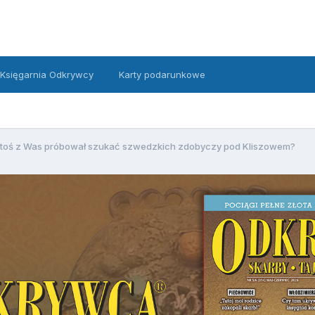
Księgarnia Odkrywcy
Karty podarunkowe
toś z Was próbował szukać szwedzkich zdobyczy pod Kliszowem?