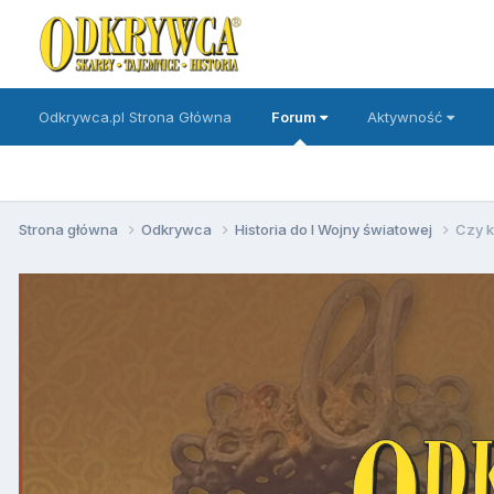
Odkrywca.pl Strona Główna
Forum
Aktywność
Strona główna
Odkrywca
Historia do I Wojny światowej
Czy k