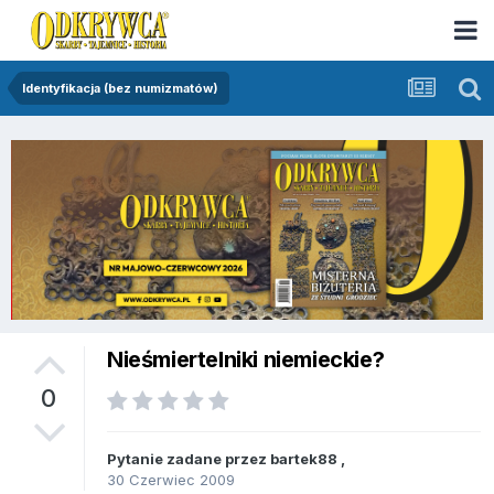
Identyfikacja (bez numizmatów)
Nieśmiertelniki niemieckie?
0
Pytanie zadane przez
bartek88
,
30 Czerwiec 2009