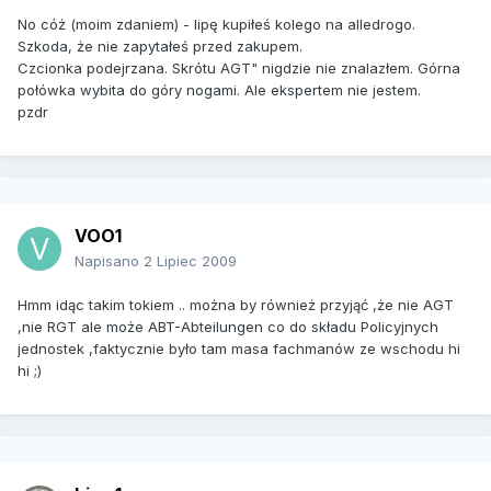
No cóż (moim zdaniem) - lipę kupiłeś kolego na alledrogo.
Szkoda, że nie zapytałeś przed zakupem.
Czcionka podejrzana. Skrótu AGT" nigdzie nie znalazłem. Górna
połówka wybita do góry nogami. Ale ekspertem nie jestem.
pzdr
VOO1
Napisano
2 Lipiec 2009
Hmm idąc takim tokiem .. można by również przyjąć ,że nie AGT
,nie RGT ale może ABT-Abteilungen co do składu Policyjnych
jednostek ,faktycznie było tam masa fachmanów ze wschodu hi
hi ;)