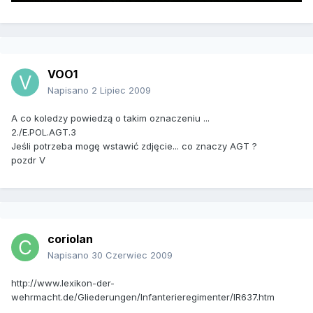
VOO1
Napisano
2 Lipiec 2009
A co koledzy powiedzą o takim oznaczeniu ...
2./E.POL.AGT.3
Jeśli potrzeba mogę wstawić zdjęcie... co znaczy AGT ?
pozdr V
coriolan
Napisano
30 Czerwiec 2009
http://www.lexikon-der-
wehrmacht.de/Gliederungen/Infanterieregimenter/IR637.htm