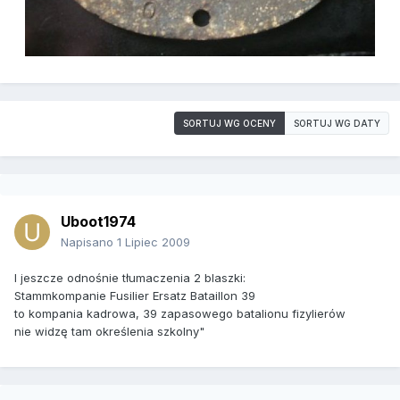
SORTUJ WG OCENY
SORTUJ WG DATY
Uboot1974
Napisano
1 Lipiec 2009
I jeszcze odnośnie tłumaczenia 2 blaszki:
Stammkompanie Fusilier Ersatz Bataillon 39
to kompania kadrowa, 39 zapasowego batalionu fizylierów
nie widzę tam określenia szkolny"