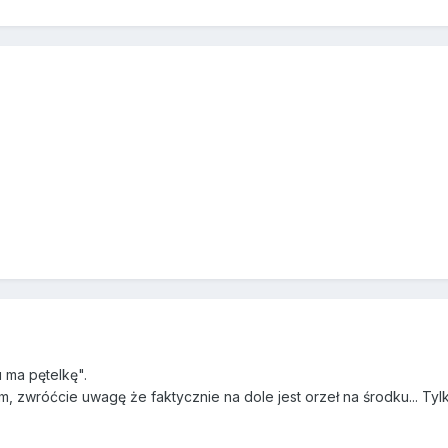
u ma pętelkę".
 zwróćcie uwagę że faktycznie na dole jest orzeł na środku... Tylko