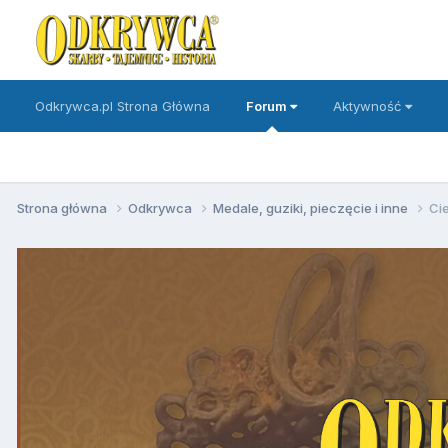
Odkrywca.pl Strona Główna
Forum
Aktywność
Strona główna
Odkrywca
Medale, guziki, pieczęcie i inne
Ci