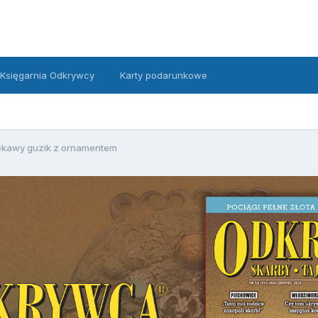
Księgarnia Odkrywcy
Karty podarunkowe
ekawy guzik z ornamentem