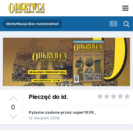
Identyfikacja (bez numizmatów)
Pieczęć do id.
0
Pytanie zadane przez
saper1939
,
12 Sierpień 2008