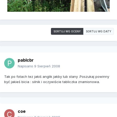
SORTUJ WG OCENY
SORTUJ WG DATY
pablcbr
Napisano
9 Sierpień 2008
Tak po fotach tez jakiś anglik jakby lub stany .Poszukaj powinny
być jakieś bicia : silnik i oczywiście tabliczka znamionowa.
coe