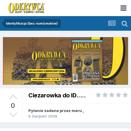
Identyfikacja (bez numizmatów)
Ciezarowka do ID.....
0
Pytanie zadane przez
maru
,
9 Sierpień 2008