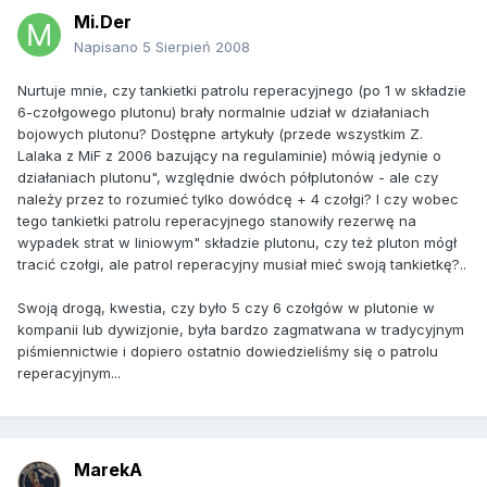
Mi.Der
Napisano
5 Sierpień 2008
Nurtuje mnie, czy tankietki patrolu reperacyjnego (po 1 w składzie
6-czołgowego plutonu) brały normalnie udział w działaniach
bojowych plutonu? Dostępne artykuły (przede wszystkim Z.
Lalaka z MiF z 2006 bazujący na regulaminie) mówią jedynie o
działaniach plutonu", względnie dwóch półplutonów - ale czy
należy przez to rozumieć tylko dowódcę + 4 czołgi? I czy wobec
tego tankietki patrolu reperacyjnego stanowiły rezerwę na
wypadek strat w liniowym" składzie plutonu, czy też pluton mógł
tracić czołgi, ale patrol reperacyjny musiał mieć swoją tankietkę?..
Swoją drogą, kwestia, czy było 5 czy 6 czołgów w plutonie w
kompanii lub dywizjonie, była bardzo zagmatwana w tradycyjnym
piśmiennictwie i dopiero ostatnio dowiedzieliśmy się o patrolu
reperacyjnym...
MarekA