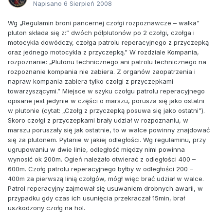
Napisano
6 Sierpień 2008
Wg „Regulamin broni pancernej czołgi rozpoznawcze – walka”
pluton składa się z:” dwóch półplutonów po 2 czołgi, czołga i
motocykla dowódczy, czołga patrolu reperacyjnego z przyczepką
oraz jednego motocykla z przyczepką.” W rozdziale Kompania,
rozpoznanie: „Plutonu technicznego ani patrolu technicznego na
rozpoznanie kompania nie zabiera. Z organów zaopatrzenia i
napraw kompania zabiera tylko czołgi z przyczepkami
towarzyszącymi.” Miejsce w szyku czołgu patrolu reperacyjnego
opisane jest jedynie w części o marszu, porusza się jako ostatni
w plutonie (cytat: „Czołg z przyczepką posuwa się jako ostatni”).
Skoro czołgi z przyczepkami brały udział w rozpoznaniu, w
marszu poruszały się jak ostatnie, to w walce powinny znajdować
się za plutonem. Pytanie w jakiej odległości. Wg regulaminu, przy
ugrupowaniu w dwie linie, odległość między nimi powinna
wynosić ok 200m. Ogień należało otwierać z odległości 400 –
600m. Czołg patrolu reperacyjnego byłby w odległości 200 –
400m za pierwszą linią czołgów, mógł więc brać udział w walce.
Patrol reperacyjny zajmował się usuwaniem drobnych awarii, w
przypadku gdy czas ich usunięcia przekraczał 15min, brał
uszkodzony czołg na hol.