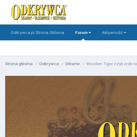
Odkrywca.pl Strona Główna
Forum
Aktywność
Strona główna
Odkrywca
Główne
Wooden Tiger czyli zrób to