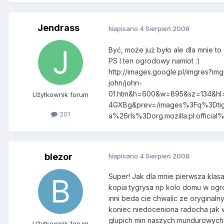
Jendrass
Napisano
4 Sierpień 2008
Być, może już było ale dla mnie to
PS I ten ogrodowy namiot :)
http://images.google.pl/imgres?im
john/john-
01.htm&h=600&w=895&sz=134&hl
Użytkownik forum
4GXBg&prev=/images%3Fq%3Dti
201
a%26rls%3Dorg.mozilla:pl:offici
blezor
Napisano
4 Sierpień 2008
Super! Jak dla mnie pierwsza klasa
kopia tygrysa np kolo domu w ogro
inni beda cie chwalic ze oryginaln
koniec niedoceniona radocha jak w
glupich min naszych mundurowych, 
Użytkownik forum