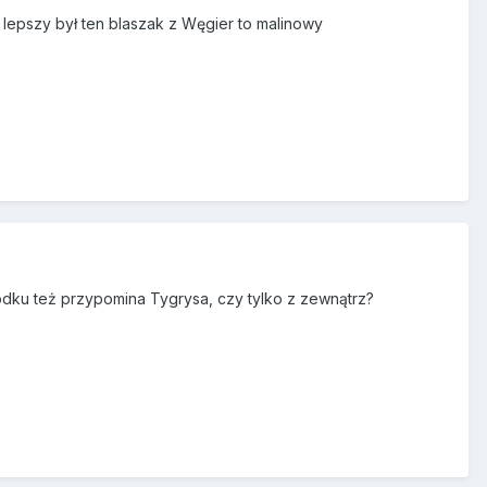
e lepszy był ten blaszak z Węgier to malinowy
odku też przypomina Tygrysa, czy tylko z zewnątrz?