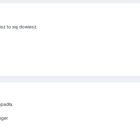
sz to się dowiesz.
opadła.
iger