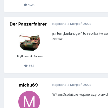
4,2k
Der Panzerfahrer
Napisano
4 Sierpień 2008
jsli ten ,kurlantiger' to replika (w
zdrow
Użytkownik forum
562
michu69
Napisano
4 Sierpień 2008
Witam.Osobiście wątpie czy prawdz