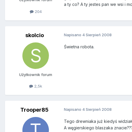
a ty co? A ty jestes pan we wsi i 
204
skolcio
Napisano
4 Sierpień 2008
Świetna robota.
Użytkownik forum
2,5k
Trooper85
Napisano
4 Sierpień 2008
Tego drewniaka już kiedyś widział
A węgierskiego blaszaka znacie???