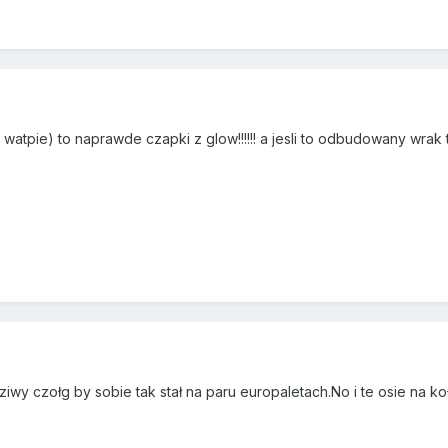
 co watpie) to naprawde czapki z glow!!!!!! a jesli to odbudowany wrak t
iwy czołg by sobie tak stał na paru europaletach.No i te osie na k