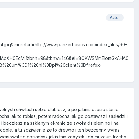
Autor
/04.jpg&imgrefurl=http://www.panzerbasics.com/index_files/90-
bSqIApXH0EqM:&tbnh=98&tbnw=146&ei=8OKWSMmEIomGxAHA0
8%26um%3D1%26hl%3Dpl%26client%3Dfirefox-
wolnych chwilach sobie dlubiesz, a po jakims czasie stanie
a jak to robisz, potem radocha jak go postawisz i sasiedzi i
wi i bedziesz na szklanym ekranie ze swoim dzielem no i na
wogole, a tu zdziwienie ze to drewno i ten bezcenny wyraz
erweniowal ze posiadasz jakis tam zabytek i do muzeum trzeba,