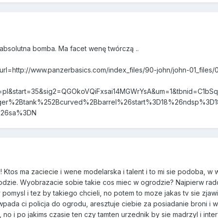
 absolutna bomba. Ma facet wenę twórczą ..
gurl=http://www.panzerbasics.com/index_files/90-john/john-01_files
=pl&start=35&sig2=QGOkoVQiFxsai14MGWrYsA&um=1&tbnid=C1
ger%2Btank%252Bcurved%2Bbarrel%26start%3D18%26ndsp%3D1
al%26sa%3DN
! Ktos ma zaciecie i wene modelarska i talent i to mi sie podoba, w 
dzie. Wyobrazacie sobie takie cos miec w ogrodzie? Najpierw radoch
y pomysl i tez by takiego chcieli, no potem to moze jakas tv sie zja
pada ci policja do ogrodu, aresztuje ciebie za posiadanie broni i 
no i po jakims czasie ten czy tamten urzednik by sie madrzyl i int