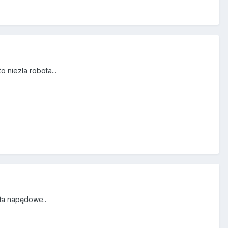
o niezla robota...
oła napędowe..