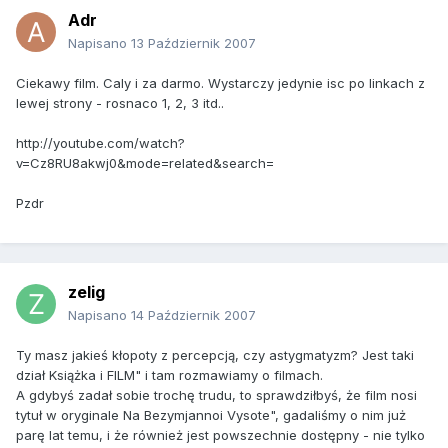
Adr
Napisano
13 Październik 2007
Ciekawy film. Caly i za darmo. Wystarczy jedynie isc po linkach z
lewej strony - rosnaco 1, 2, 3 itd..
http://youtube.com/watch?
v=Cz8RU8akwj0&mode=related&search=
Pzdr
zelig
Napisano
14 Październik 2007
Ty masz jakieś kłopoty z percepcją, czy astygmatyzm? Jest taki
dział Książka i FILM" i tam rozmawiamy o filmach.
A gdybyś zadał sobie trochę trudu, to sprawdziłbyś, że film nosi
tytuł w oryginale Na Bezymjannoi Vysote", gadaliśmy o nim już
parę lat temu, i że również jest powszechnie dostępny - nie tylko