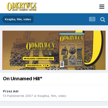
Książka, film, video
On Unnamed Hill"
Przez
Adr
13 Październik 2007
w
Książka, film, video