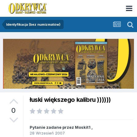
Identyfikacja (bez numizmatów)
łuski większego kalibru ))))))
0
Pytanie zadane przez
Moskit1
,
28 Wrzesień 2007