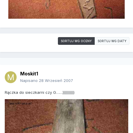
SORTUJ WG OCENY
SORTUJ WG DATY
Moskit1
Napisano
28 Wrzesień 2007
Rączka do sieczkarni czy G……))))))))))