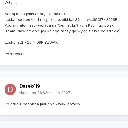
Witam,
Nabój nr. to jakiś chory składak :D
Łuska pochodzi od rosyjskiej p.lotki kal.37mm wz.39(37x252SR.
Pocisk natomiast wygląda na Niemiecki 3,7cm Pzgr. lub polski
37mm (dowiemy się jak kolega raczy go wyjąć z łuski do zdjęcia)
Łuska nr.2 - 20 x 99R SZWAK
Pozdrawiam
Darek419
Napisano
28 Wrzesień 2007
To drugie podobne jest do SZwak .pozdro