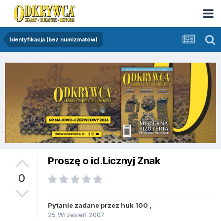
Identyfikacja (bez numizmatów)
Proszę o id.Licznyj Znak
0
Pytanie zadane przez
huk 100
,
25 Wrzesień 2007