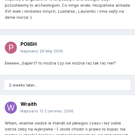
pozostawmy to archeologom. Co inngo wraki. Hiszpańska armada
XVI wiek i mnóstwo innych, Lusitania , Laurentic i inne sejfy na
denie morza :).
POliSH
Napisano
29 Maj 2006
Eeeeee..,Saper.17 to można czy nie można raz tak raz nie!?
2 weeks later...
Wraith
Napisano
13 Czerwiec 2006
Witam, wlasnie siedze w Irlandii od jakiegos czasu i tez sobie
ostrze zeby na wykrywke :-) Jezeli chodzi o prawo to kopac nie