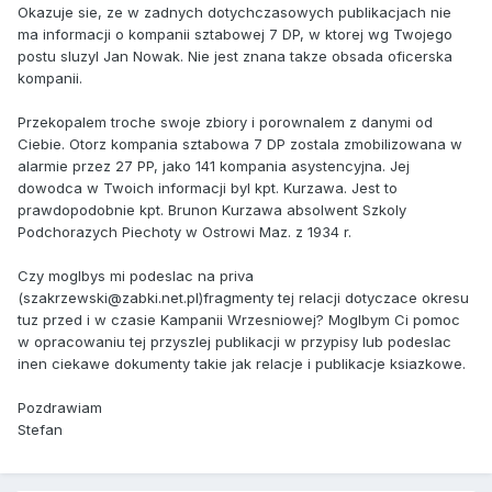
Okazuje sie, ze w zadnych dotychczasowych publikacjach nie
ma informacji o kompanii sztabowej 7 DP, w ktorej wg Twojego
postu sluzyl Jan Nowak. Nie jest znana takze obsada oficerska
kompanii.
Przekopalem troche swoje zbiory i porownalem z danymi od
Ciebie. Otorz kompania sztabowa 7 DP zostala zmobilizowana w
alarmie przez 27 PP, jako 141 kompania asystencyjna. Jej
dowodca w Twoich informacji byl kpt. Kurzawa. Jest to
prawdopodobnie kpt. Brunon Kurzawa absolwent Szkoly
Podchorazych Piechoty w Ostrowi Maz. z 1934 r.
Czy moglbys mi podeslac na priva
(szakrzewski@zabki.net.pl)fragmenty tej relacji dotyczace okresu
tuz przed i w czasie Kampanii Wrzesniowej? Moglbym Ci pomoc
w opracowaniu tej przyszlej publikacji w przypisy lub podeslac
inen ciekawe dokumenty takie jak relacje i publikacje ksiazkowe.
Pozdrawiam
Stefan