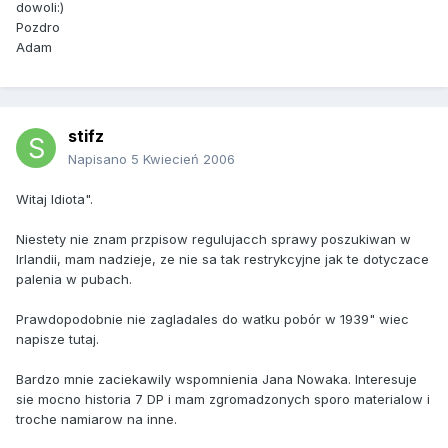
dowoli:)
Pozdro
Adam
stifz
Napisano
5 Kwiecień 2006
Witaj Idiota".
Niestety nie znam przpisow regulujacch sprawy poszukiwan w
Irlandii, mam nadzieje, ze nie sa tak restrykcyjne jak te dotyczace
palenia w pubach.
Prawdopodobnie nie zagladales do watku pobór w 1939" wiec
napisze tutaj.
Bardzo mnie zaciekawily wspomnienia Jana Nowaka. Interesuje
sie mocno historia 7 DP i mam zgromadzonych sporo materialow i
troche namiarow na inne.