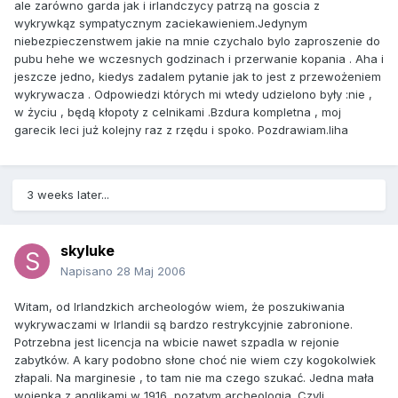
ale zarówno garda jak i irlandczycy patrzą na goscia z
wykrywkąz sympatycznym zaciekawieniem.Jedynym
niebezpieczenstwem jakie na mnie czychalo bylo zaproszenie do
pubu hehe we wczesnych godzinach i przerwanie kopania . Aha i
jeszcze jedno, kiedys zadalem pytanie jak to jest z przewożeniem
wykrywacza . Odpowiedzi których mi wtedy udzielono były :nie ,
w życiu , będą kłopoty z celnikami .Bzdura kompletna , moj
garecik leci już kolejny raz z rzędu i spoko. Pozdrawiam.liha
3 weeks later...
skyluke
Napisano
28 Maj 2006
Witam, od Irlandzkich archeologów wiem, że poszukiwania
wykrywaczami w Irlandii są bardzo restrykcyjnie zabronione.
Potrzebna jest licencja na wbicie nawet szpadla w rejonie
zabytków. A kary podobno słone choć nie wiem czy kogokolwiek
złapali. Na marginesie , to tam nie ma czego szukać. Jedna mała
wojenka z anglikami w 1916, pozatym archeologia. Czyli