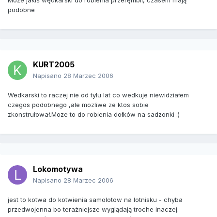
Może jakiś wędkarski do robienia przeręmbli, czasem mają
podobne
KURT2005
Napisano
28 Marzec 2006
Wedkarski to raczej nie od tylu lat co wedkuje niewidziałem
czegos podobnego ,ale mozliwe ze ktos sobie
zkonstrułował.Moze to do robienia dołków na sadzonki :)
Lokomotywa
Napisano
28 Marzec 2006
jest to kotwa do kotwienia samolotow na lotnisku - chyba
przedwojenna bo terażniejsze wyglądają troche inaczej.