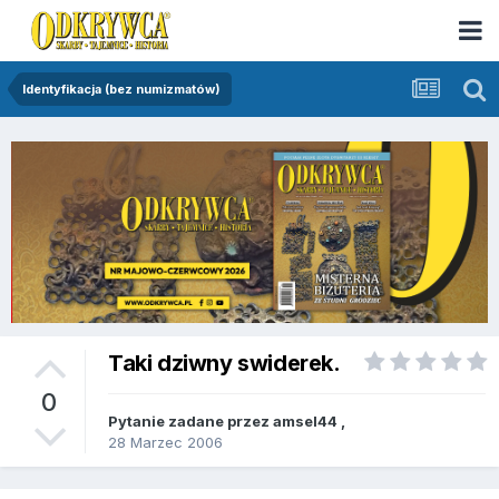
Identyfikacja (bez numizmatów)
Taki dziwny swiderek.
0
Pytanie zadane przez
amsel44
,
28 Marzec 2006