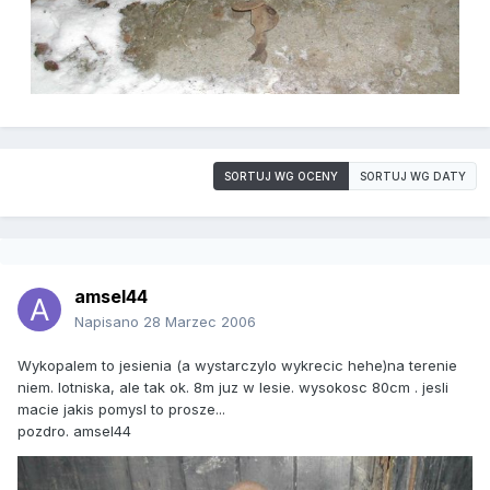
SORTUJ WG OCENY
SORTUJ WG DATY
amsel44
Napisano
28 Marzec 2006
Wykopalem to jesienia (a wystarczylo wykrecic hehe)na terenie
niem. lotniska, ale tak ok. 8m juz w lesie. wysokosc 80cm . jesli
macie jakis pomysl to prosze...
pozdro. amsel44