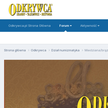
Odkrywca.pl Strona Główna
Forum
Aktywność
Strona główna
Odkrywca
Dział numizmatyka
Miedziana/brą