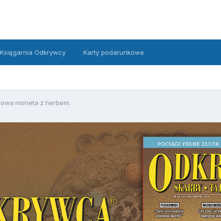
Księgarnia Odkrywcy
Karty podarunkowe
zowa moneta z herbem.