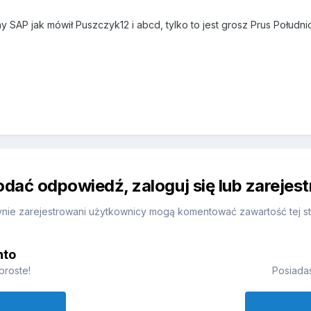
ny SAP jak mówił Puszczyk12 i abcd, tylko to jest grosz Prus Połudn
odać odpowiedź, zaloguj się lub zarejes
nie zarejestrowani użytkownicy mogą komentować zawartość tej st
nto
proste!
Posiadas