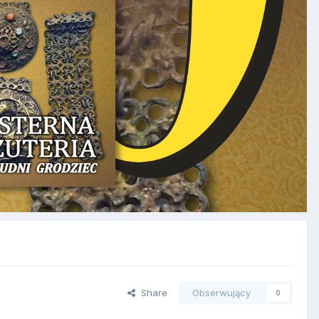
Share
Obserwujący
0