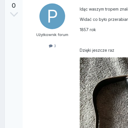
0
Idąc waszym tropem znala
Widać co było przerabia
1857 rok
Użytkownik forum
3
Dzięki jeszcze raz