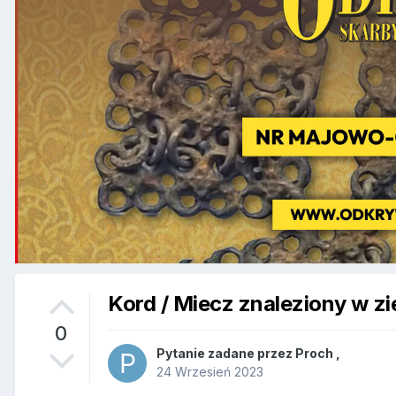
Kord / Miecz znaleziony w zie
0
Pytanie zadane przez
Proch
,
24 Wrzesień 2023