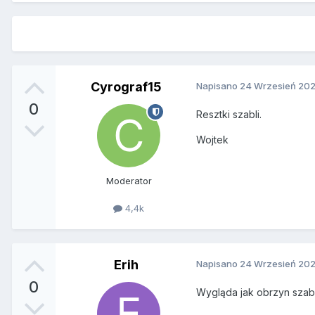
Cyrograf15
Napisano
24 Wrzesień 20
0
Resztki szabli.
Wojtek
Moderator
4,4k
Erih
Napisano
24 Wrzesień 20
0
Wygląda jak obrzyn szabl