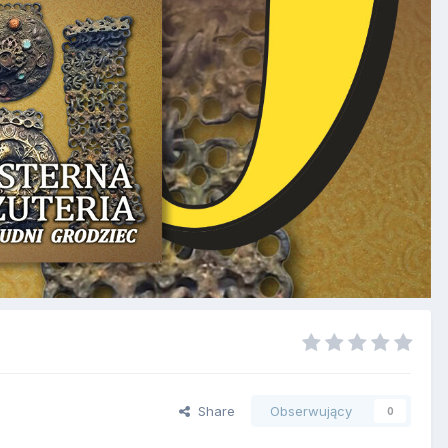
Share
Obserwujący
0