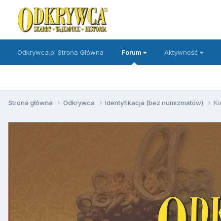
Odkrywca.pl Strona Główna
Forum
Aktywność
Strona główna
Odkrywca
Identyfikacja (bez numizmatów)
Ko