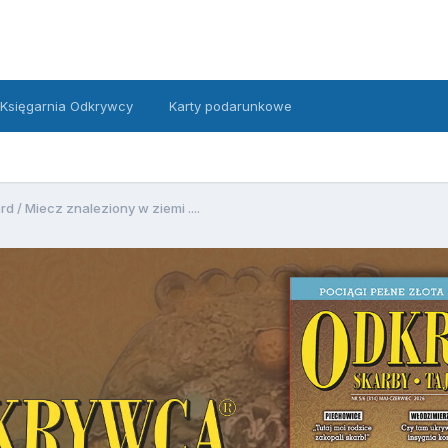
Księgarnia Odkrywcy
Karty podarunkowe
rd / Miecz znaleziony w ziemi ....