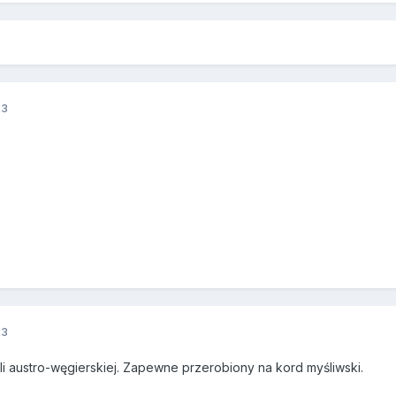
23
23
i austro-węgierskiej. Zapewne przerobiony na kord myśliwski.