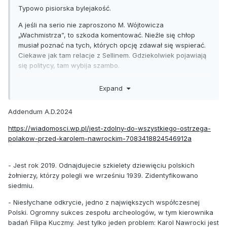
Typowo pisiorska bylejakość.
A jeśli na serio nie zaproszono M. Wójtowicza
„Wachmistrza”, to szkoda komentować. Nieźle się chłop
musiał poznać na tych, których opcję zdawał się wspierać.
Ciekawe jak tam relacje z Sellinem. Gdziekolwiek pojawiają
się politycy, tam wybija szambo.
M.
Expand
Addendum A.D.2024
https://wiadomosci.wp.pl/jest-zdolny-do-wszystkiego-ostrzega-
polakow-przed-karolem-nawrockim-7083418824546912a
- Jest rok 2019. Odnajdujecie szkielety dziewięciu polskich
żołnierzy, którzy polegli we wrześniu 1939. Zidentyfikowano
siedmiu.
- Niesłychane odkrycie, jedno z największych współczesnej
Polski. Ogromny sukces zespołu archeologów, w tym kierownika
badań Filipa Kuczmy. Jest tylko jeden problem: Karol Nawrocki jest