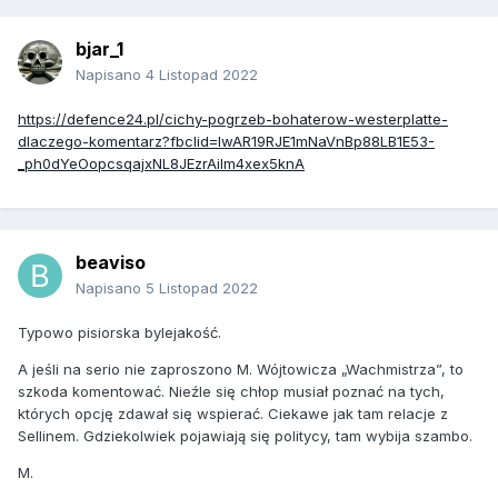
bjar_1
Napisano
4 Listopad 2022
https://defence24.pl/cichy-pogrzeb-bohaterow-westerplatte-
dlaczego-komentarz?fbclid=IwAR19RJE1mNaVnBp88LB1E53-
_ph0dYeOopcsqajxNL8JEzrAilm4xex5knA
beaviso
Napisano
5 Listopad 2022
Typowo pisiorska bylejakość.
A jeśli na serio nie zaproszono M. Wójtowicza „Wachmistrza”, to
szkoda komentować. Nieźle się chłop musiał poznać na tych,
których opcję zdawał się wspierać. Ciekawe jak tam relacje z
Sellinem. Gdziekolwiek pojawiają się politycy, tam wybija szambo.
M.