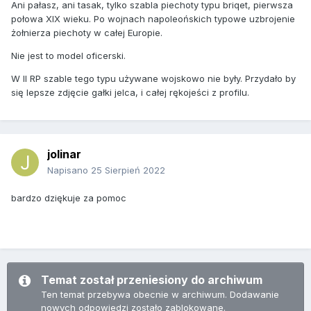
Ani pałasz, ani tasak, tylko szabla piechoty typu briqet, pierwsza
połowa XIX wieku. Po wojnach napoleońskich typowe uzbrojenie
żołnierza piechoty w całej Europie.
Nie jest to model oficerski.
W II RP szable tego typu używane wojskowo nie były. Przydało by
się lepsze zdjęcie gałki jelca, i całej rękojeści z profilu.
jolinar
Napisano
25 Sierpień 2022
bardzo dziękuje za pomoc
Temat został przeniesiony do archiwum
Ten temat przebywa obecnie w archiwum. Dodawanie
nowych odpowiedzi zostało zablokowane.