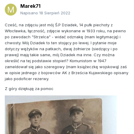
Marek71
Napisano
18 Sierpień 2022
Cześć, na zdjęciu jest mój Ś.P Dziadek, 14 pułk piechoty z
Włocławka, łączność, zdjęcie wykonane w 1933 roku, na pewno
po zawodach "Strzelca" - widać odznakę (mam legitymację) i
chwosty. Mój Dziadek to ten stojący po lewej. I pytanie moje
dotyczy wężyków na patkach, dwaj żołnierze (siedzący i po
prawej) mają takie same, mój Dziadek ma inne. Czy można
określić na tej podstawie stopień? Komunistom w 1947
zameldował się jako szeregowy (mam książeczkę wojskową) zaś
w opisie jednego z bojowców AK z Brześcia Kujawskiego opisany
jako podoficer rezerwy.
Z góry dziękuję za pomoc