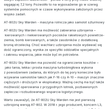
sięgającej 7,2 tony. Pozwoliło to na wyposażenie go w szereg
systemów pomocnych w czasie wykonywania założonych przez
wojsko zadań.
AT-802U Sky Warden - maszyna rolnicza jako samolot szturmowy
AT-802U Sky Warden ma możliwość zabierania uzbrojenia –
kierowanych i niekierowanych pocisków rakietowych powietrze-
ziemia, bomb kierowanych, a także zasobników z dodatkową
bronią strzelecką. Choć wachlarz uzbrojenia może wydawać się
dość ograniczony, wynika ze specyfiki oddziałów specjalnych
i zakresu wsparcia, jakie może być im potrzebne.
AT-802U Sky Warden ma pozwolić na ograniczenie kosztów –
jako tania, lekka i prosta maszyna turbośmigłowa wykona
z powodzeniem zadania, do których do tej pory konieczne było
wzywanie samolotów takich jak F-16 czy A-10 – maszyn znacznie
cięższych i droższych w eksploatacji. Ważną cechą ma być także
możliwość operowania z przygodnych lotnisk, pozbawionych
zaplecza i rozbudowanego wsparcia logistycznego.
Warto zauważyć, że AT-802U Sky Warden nie jest pierwszą
uzbrojoną wersją AT-802. W 2018 r. jego producent, koncern L3,