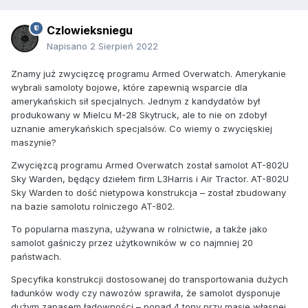
Czlowieksniegu
Napisano
2 Sierpień 2022
Znamy już zwycięzcę programu Armed Overwatch. Amerykanie
wybrali samoloty bojowe, które zapewnią wsparcie dla
amerykańskich sił specjalnych. Jednym z kandydatów był
produkowany w Mielcu M-28 Skytruck, ale to nie on zdobył
uznanie amerykańskich specjalsów. Co wiemy o zwycięskiej
maszynie?
Zwycięzcą programu Armed Overwatch został samolot AT-802U
Sky Warden, będący dziełem firm L3Harris i Air Tractor. AT-802U
Sky Warden to dość nietypowa konstrukcja – został zbudowany
na bazie samolotu rolniczego AT-802.
To popularna maszyna, używana w rolnictwie, a także jako
samolot gaśniczy przez użytkowników w co najmniej 20
państwach.
Specyfika konstrukcji dostosowanej do transportowania dużych
ładunków wody czy nawozów sprawiła, że samolot dysponuje
dużym zapasem ładowności – ponad 4 tony przy masie własnej