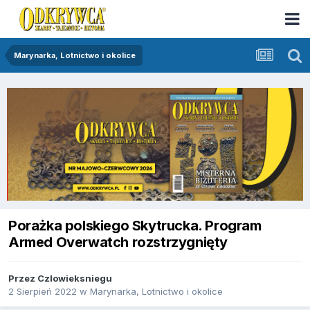
Marynarka, Lotnictwo i okolice
Porażka polskiego Skytrucka. Program
Armed Overwatch rozstrzygnięty
Przez
Czlowieksniegu
2 Sierpień 2022
w
Marynarka, Lotnictwo i okolice