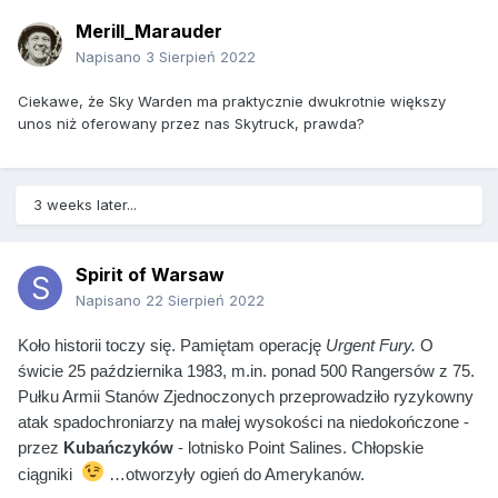
Merill_Marauder
Napisano
3 Sierpień 2022
Ciekawe, że Sky Warden ma praktycznie dwukrotnie większy
unos niż oferowany przez nas Skytruck, prawda?
3 weeks later...
Spirit of Warsaw
Napisano
22 Sierpień 2022
Koło historii toczy się. Pamiętam operację
Urgent Fury.
O
świcie 25 października 1983, m.in. ponad 500 Rangersów z 75.
Pułku Armii Stanów Zjednoczonych przeprowadziło ryzykowny
atak spadochroniarzy na małej wysokości na niedokończone -
przez
Kubańczyków
- lotnisko Point Salines. C
hłopskie
ciągniki
…otworzyły ogień do Amerykanów.