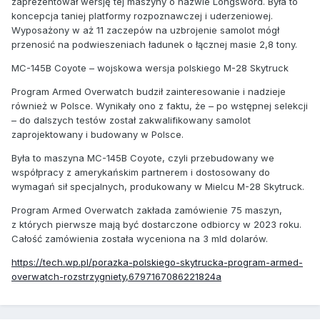
zaprezentował wersję tej maszyny o nazwie Longsword. Była to
koncepcja taniej platformy rozpoznawczej i uderzeniowej.
Wyposażony w aż 11 zaczepów na uzbrojenie samolot mógł
przenosić na podwieszeniach ładunek o łącznej masie 2,8 tony.
MC-145B Coyote – wojskowa wersja polskiego M-28 Skytruck
Program Armed Overwatch budził zainteresowanie i nadzieje
również w Polsce. Wynikały ono z faktu, że – po wstępnej selekcji
– do dalszych testów został zakwalifikowany samolot
zaprojektowany i budowany w Polsce.
Była to maszyna MC-145B Coyote, czyli przebudowany we
współpracy z amerykańskim partnerem i dostosowany do
wymagań sił specjalnych, produkowany w Mielcu M-28 Skytruck.
Program Armed Overwatch zakłada zamówienie 75 maszyn,
z których pierwsze mają być dostarczone odbiorcy w 2023 roku.
Całość zamówienia została wyceniona na 3 mld dolarów.
https://tech.wp.pl/porazka-polskiego-skytrucka-program-armed-
overwatch-rozstrzygniety,6797167086221824a