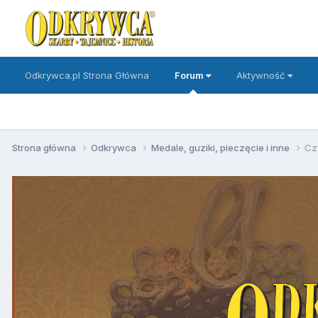
Odkrywca.pl Strona Główna
Forum
Aktywność
Strona główna
Odkrywca
Medale, guziki, pieczęcie i inne
Czy