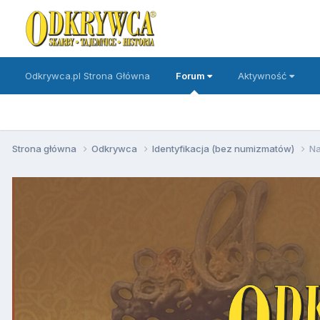
Odkrywca.pl Strona Główna
Forum
Aktywność
Strona główna
Odkrywca
Identyfikacja (bez numizmatów)
Na