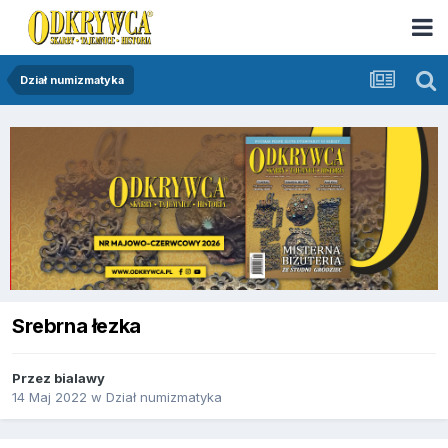
Dział numizmatyka
Srebrna łezka
Przez
bialawy
14 Maj 2022
w
Dział numizmatyka