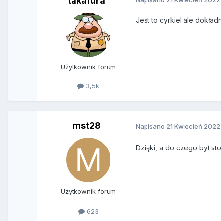
takafura
Napisano
21 Kwiecień 2022
Jest to cyrkiel ale dokładn
Użytkownik forum
3,5k
mst28
Napisano
21 Kwiecień 2022
Dzięki, a do czego był s
Użytkownik forum
623