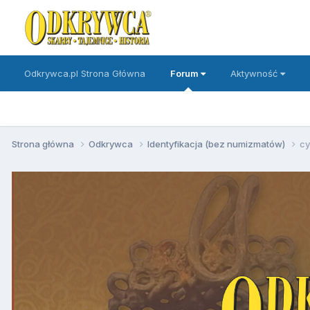
Odkrywca.pl Strona Główna
Forum
Aktywność
Strona główna
Odkrywca
Identyfikacja (bez numizmatów)
cy