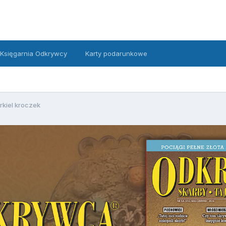
Księgarnia Odkrywcy
Karty podarunkowe
rkiel kroczek