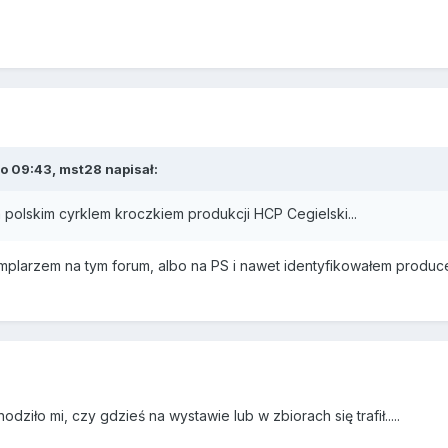
 o 09:43,
mst28
napisał:
m polskim cyrklem kroczkiem produkcji HCP Cegielski...
mplarzem na tym forum, albo na PS i nawet identyfikowałem produce
dziło mi, czy gdzieś na wystawie lub w zbiorach się trafił.....