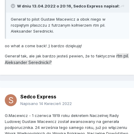
W dniu 13.04.2022 o 20:16,
Sedco Express
napisał:
Generał to pilot Gustaw Macewicz a obok niego w
rozpiętym płaszczu z futrzanym kołnierzem rtm pil.
Aleksander Serednicki.
oo what a come back! ;) bardzo dziękuję!
rtm pil.
Generał tak, ale jak bardzo jesteś pewien, że to faktycznie
Aleksander Serednicki?
Sedco Express
Napisano
14 Kwiecień 2022
G.Macewicz - 1 czerwca 1919 roku dekretem Naczelnej Rady
Ludowej Gustaw Macewicz został awansowany na generała
podporucznika. 24 września tego samego roku, już po włączeniu
Wojsk Wielkopolskich do Wojska Polskiego, Naczelne Dowództwo