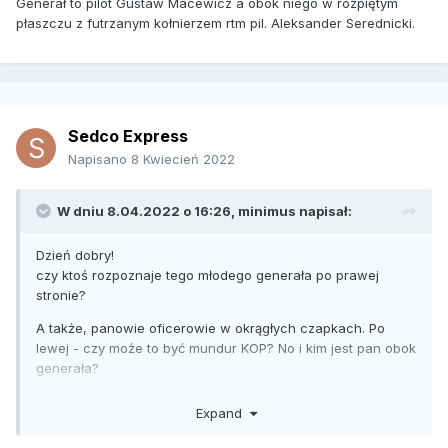
Generał to pilot Gustaw Macewicz a obok niego w rozpiętym
płaszczu z futrzanym kołnierzem rtm pil. Aleksander Serednicki.
Sedco Express
Napisano
8 Kwiecień 2022
W dniu 8.04.2022 o 16:26,
minimus
napisał:
Dzień dobry!
czy ktoś rozpoznaje tego młodego generała po prawej
stronie?
A także, panowie oficerowie w okrągłych czapkach. Po
lewej - czy może to być mundur KOP? No i kim jest pan obok
generała?
Będę wdzięczny za odpowiedzi
:)
Expand