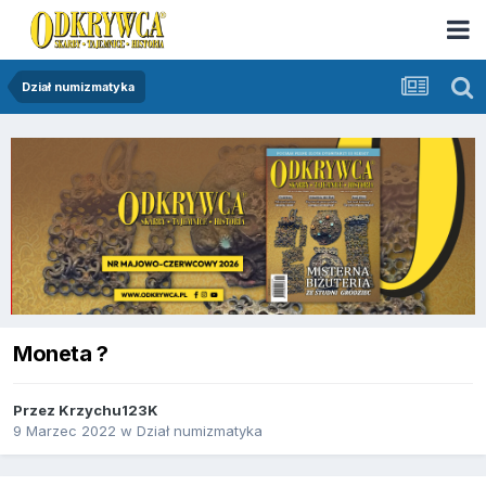
Dział numizmatyka
Moneta ?
Przez
Krzychu123K
9 Marzec 2022
w
Dział numizmatyka