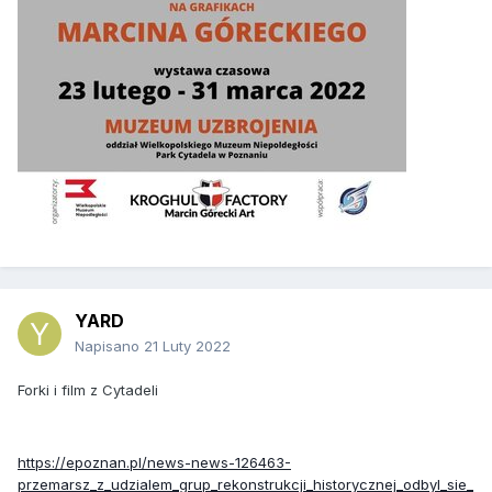
YARD
Napisano
21 Luty 2022
Forki i film z Cytadeli
https://epoznan.pl/news-news-126463-
przemarsz_z_udzialem_grup_rekonstrukcji_historycznej_odbyl_sie_