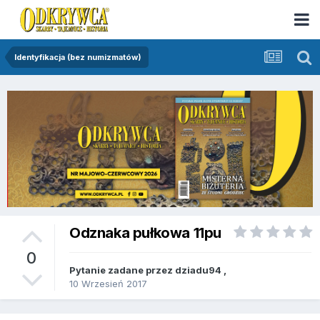
Identyfikacja (bez numizmatów)
Odznaka pułkowa 11pu
0
Pytanie zadane przez
dziadu94
,
10 Wrzesień 2017