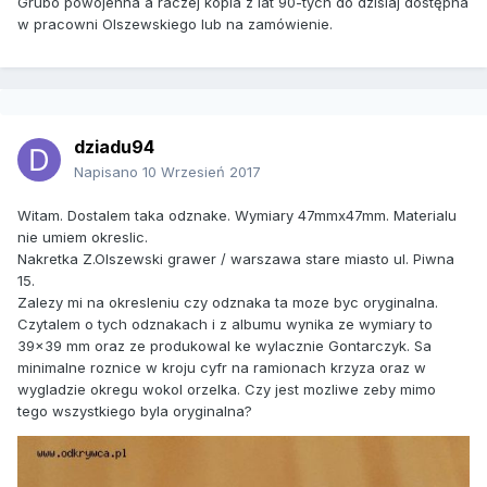
Grubo powojenna a raczej kopia z lat 90-tych do dzisiaj dostępna
w pracowni Olszewskiego lub na zamówienie.
dziadu94
Napisano
10 Wrzesień 2017
Witam. Dostalem taka odznake. Wymiary 47mmx47mm. Materialu
nie umiem okreslic.
Nakretka Z.Olszewski grawer / warszawa stare miasto ul. Piwna
15.
Zalezy mi na okresleniu czy odznaka ta moze byc oryginalna.
Czytalem o tych odznakach i z albumu wynika ze wymiary to
39x39 mm oraz ze produkowal ke wylacznie Gontarczyk. Sa
minimalne roznice w kroju cyfr na ramionach krzyza oraz w
wygladzie okregu wokol orzelka. Czy jest mozliwe zeby mimo
tego wszystkiego byla oryginalna?