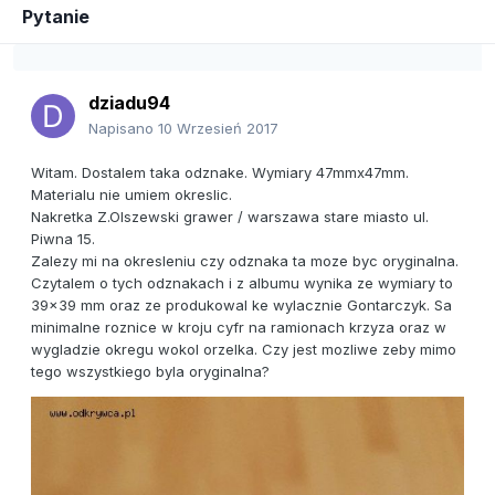
Pytanie
dziadu94
Napisano
10 Wrzesień 2017
Witam. Dostalem taka odznake. Wymiary 47mmx47mm.
Materialu nie umiem okreslic.
Nakretka Z.Olszewski grawer / warszawa stare miasto ul.
Piwna 15.
Zalezy mi na okresleniu czy odznaka ta moze byc oryginalna.
Czytalem o tych odznakach i z albumu wynika ze wymiary to
39x39 mm oraz ze produkowal ke wylacznie Gontarczyk. Sa
minimalne roznice w kroju cyfr na ramionach krzyza oraz w
wygladzie okregu wokol orzelka. Czy jest mozliwe zeby mimo
tego wszystkiego byla oryginalna?