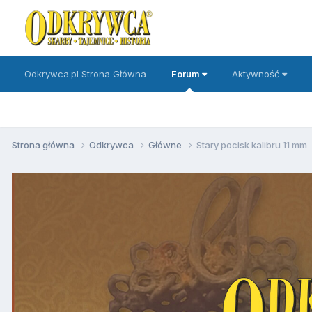
Odkrywca.pl Strona Główna
Forum
Aktywność
Strona główna
Odkrywca
Główne
Stary pocisk kalibru 11 mm