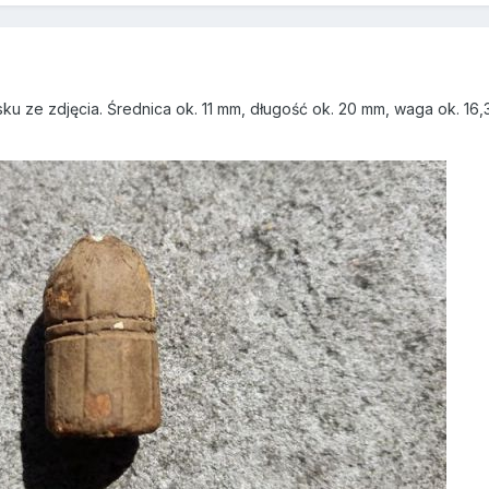
sku ze zdjęcia. Średnica ok. 11 mm, długość ok. 20 mm, waga ok. 16,