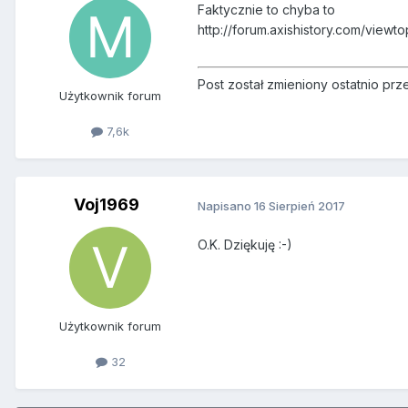
Faktycznie to chyba to
http://forum.axishistory.com/viewt
Post został zmieniony ostatnio pr
Użytkownik forum
7,6k
Voj1969
Napisano
16 Sierpień 2017
O.K. Dziękuję :-)
Użytkownik forum
32