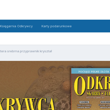
Księgarnia Odkrywcy
Karty podarunkowe
tera srebrna przyprawnik kryształ