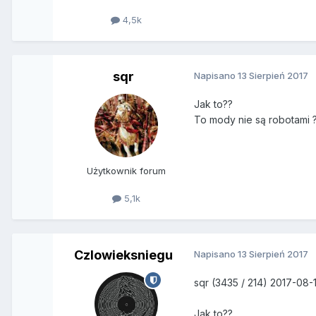
4,5k
sqr
Napisano
13 Sierpień 2017
Jak to??
To mody nie są robotami 
Użytkownik forum
5,1k
Czlowieksniegu
Napisano
13 Sierpień 2017
sqr (3435 / 214) 2017-08-
Jak to??