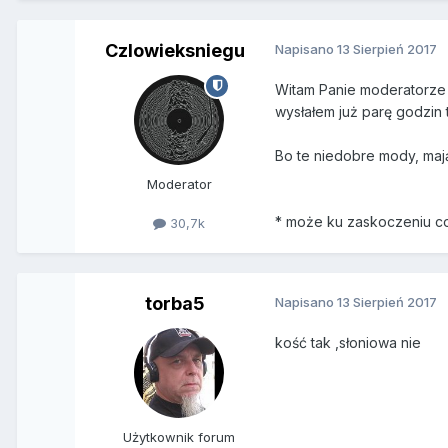
Czlowieksniegu
Napisano
13 Sierpień 2017
Witam Panie moderatorze 
wysłałem już parę godzin t
Bo te niedobre mody, mają
Moderator
* może ku zaskoczeniu co
30,7k
torba5
Napisano
13 Sierpień 2017
kość tak ,słoniowa nie
Użytkownik forum