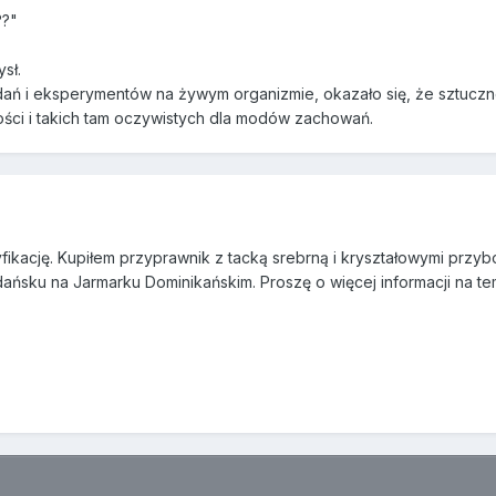
??"
sł.
adań i eksperymentów na żywym organizmie, okazało się, że sztuc
ości i takich tam oczywistych dla modów zachowań.
ikację. Kupiłem przyprawnik z tacką srebrną i kryształowymi przybor
ńsku na Jarmarku Dominikańskim. Proszę o więcej informacji na tem