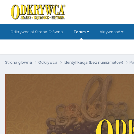
Odkrywca.pl Strona Główna
Forum
Aktywność
Strona główna
Odkrywca
Identyfikacja (bez numizmatów)
Pa