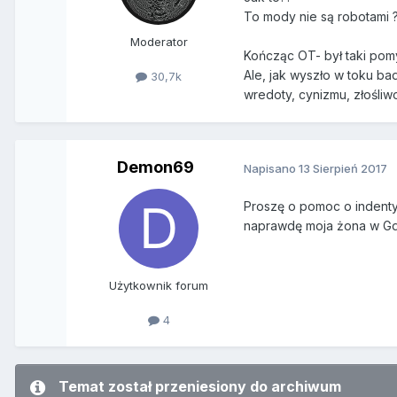
To mody nie są robotami 
Moderator
Kończąc OT- był taki pomy
Ale, jak wyszło w toku b
30,7k
wredoty, cynizmu, złośliw
Demon69
Napisano
13 Sierpień 2017
Proszę o pomoc o indentyf
naprawdę moja żona w Gda
Użytkownik forum
4
Temat został przeniesiony do archiwum