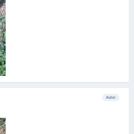
Autor