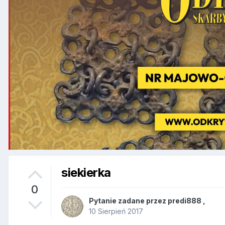
siekierka
0
Pytanie zadane przez
predi888
,
10 Sierpień 2017