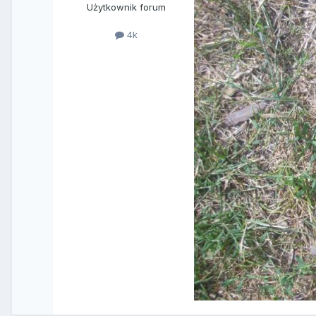
Użytkownik forum
4k