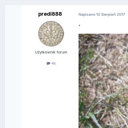
predi888
Napisano
10 Sierpień 2017
"
Użytkownik forum
4k