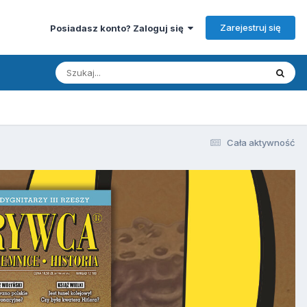
Zarejestruj się
Posiadasz konto? Zaloguj się
Cała aktywność