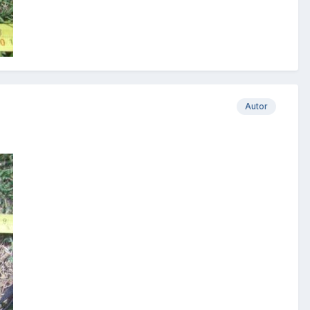
Autor