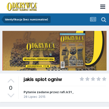
Identyfikacja (bez numizmatów)
jakis splot ogniw
0
Pytanie zadane przez
rafi.k31
,
28 Lipiec 2015