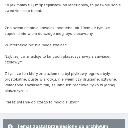
To jak mamy tu juz specjalistow od lancuchow, to pozwole sobie
zwedzic lekko temat.
Znalazlem ostatnio kawalek lancucha, ok 70cm... z tym, ze
zupelnie nie wiem do czego mogl byc stosowany.
W internecie nic nie moge znalesc.
Najblizej co znajduje to lancuch plaszczyznowy z zawiasem
czolowym.
Z tym, ze ten ktory znalazlem nie byl plytkowy. ogniwa byly
prostokatne, puste w srodku, nie wiem czy druciane, sztywne.
Polaczone zawiasem tak, ze lancuch pracowal tylko w jednej
plaszczyznie.
I teraz pytanie do czego to moglo sluzyc?
Temat został przeniesiony do archiwum