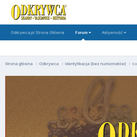
Odkrywca.pl Strona Główna
Forum
Aktywność
Strona główna
Odkrywca
Identyfikacja (bez numizmatów)
ka