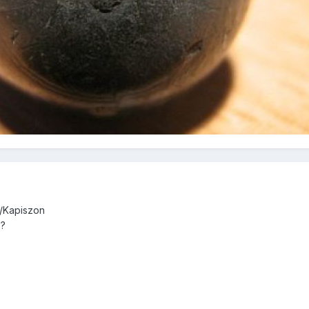
ki/Kapiszon
o?