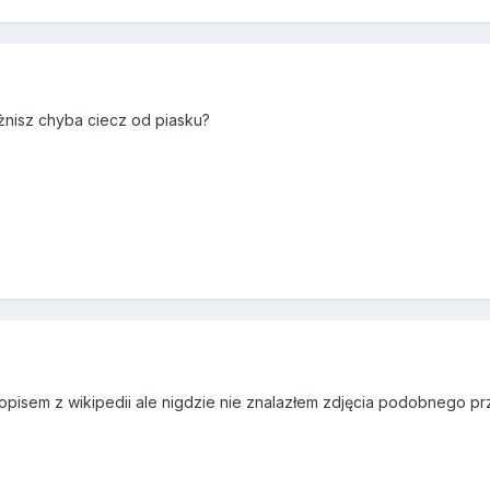
żnisz chyba ciecz od piasku?
opisem z wikipedii ale nigdzie nie znalazłem zdjęcia podobnego p