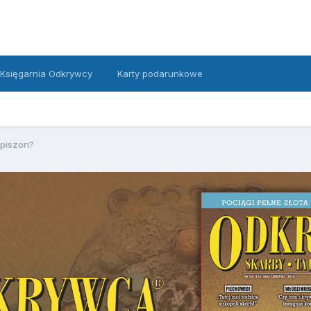
Księgarnia Odkrywcy
Karty podarunkowe
piszon?