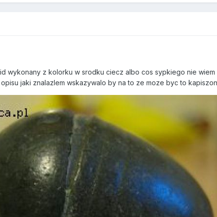
d wykonany z kolorku w srodku ciecz albo cos sypkiego nie wiem b
pisu jaki znalazlem wskazywalo by na to ze moze byc to kapiszon