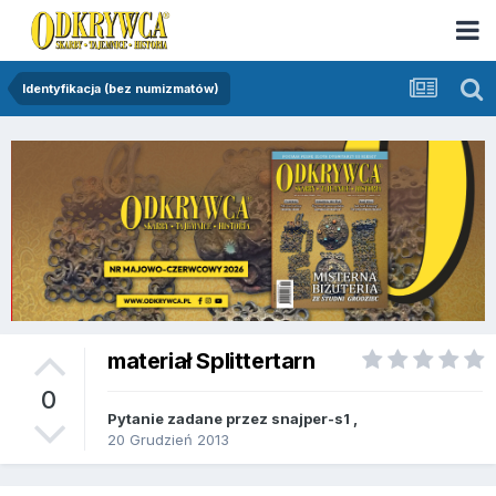
Identyfikacja (bez numizmatów)
materiał Splittertarn
0
Pytanie zadane przez
snajper-s1
,
20 Grudzień 2013