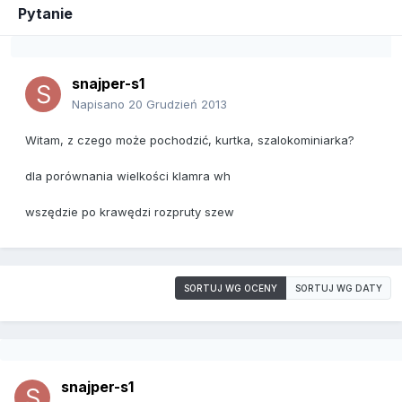
Pytanie
snajper-s1
Napisano
20 Grudzień 2013
Witam, z czego może pochodzić, kurtka, szalokominiarka?
dla porównania wielkości klamra wh
wszędzie po krawędzi rozpruty szew
SORTUJ WG OCENY
SORTUJ WG DATY
snajper-s1