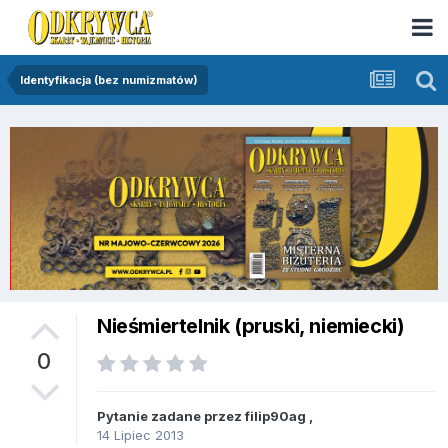
Identyfikacja (bez numizmatów)
Nieśmiertelnik (pruski, niemiecki)
0
Pytanie zadane przez
filip90ag
,
14 Lipiec 2013