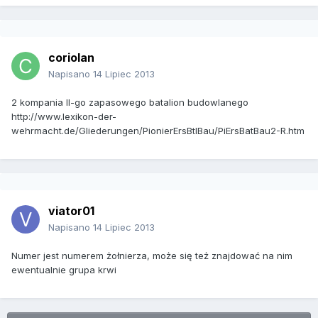
coriolan
Napisano
14 Lipiec 2013
2 kompania II-go zapasowego batalion budowlanego
http://www.lexikon-der-
wehrmacht.de/Gliederungen/PionierErsBtlBau/PiErsBatBau2-R.htm
viator01
Napisano
14 Lipiec 2013
Numer jest numerem żołnierza, może się też znajdować na nim
ewentualnie grupa krwi