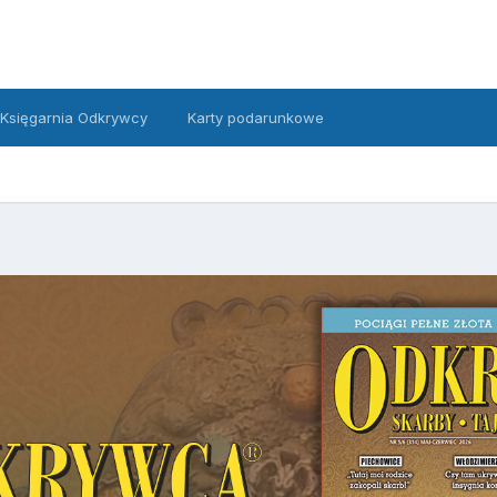
Księgarnia Odkrywcy
Karty podarunkowe