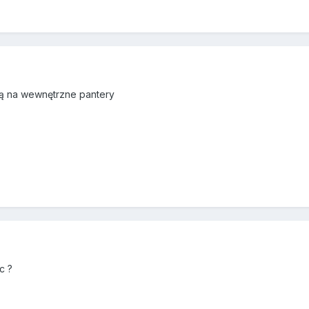
ją na wewnętrzne pantery
c ?