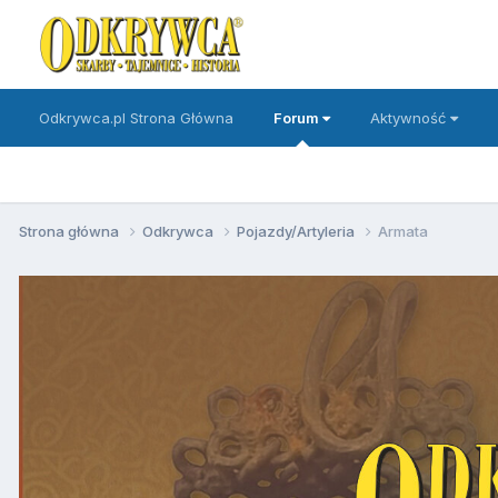
Odkrywca.pl Strona Główna
Forum
Aktywność
Strona główna
Odkrywca
Pojazdy/Artyleria
Armata