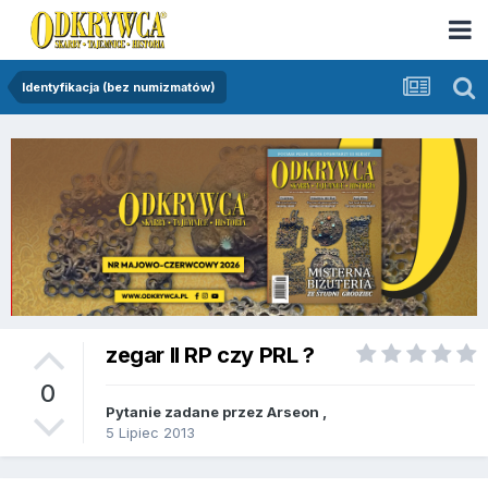
Identyfikacja (bez numizmatów)
zegar II RP czy PRL ?
0
Pytanie zadane przez
Arseon
,
5 Lipiec 2013