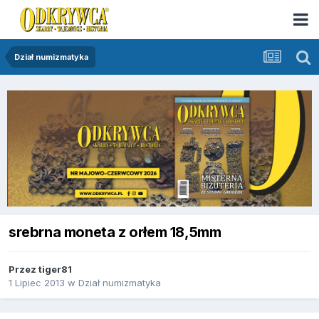
Dział numizmatyka
srebrna moneta z orłem 18,5mm
Przez
tiger81
1 Lipiec 2013
w
Dział numizmatyka