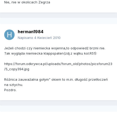
Nie, nie w okolicach Zegrza
herman1984
Napisano
4 Kwiecień 2010
Jeżeli chodzi czy niemiecka wojenna,to odpowiedź brzmi nie.
Tak wygląda niemiecka klappspaten(zdj.z wątku kol.R51):
https://forum.odkrywca.pl/uploads/forum_old/photos/picsforum23
/5_copy394.jpg
Różnica zauważalna gołym" okiem to m.in. długość przetłoczeń
na sztychu.
Pozdro.