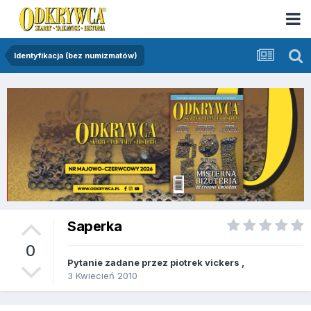
Identyfikacja (bez numizmatów)
Saperka
0
Pytanie zadane przez
piotrek vickers
,
3 Kwiecień 2010