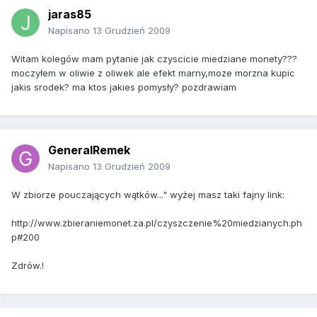
jaras85
Napisano
13 Grudzień 2009
Witam kolegów mam pytanie jak czyscicie miedziane monety???
moczyłem w oliwie z oliwek ale efekt marny,moze morzna kupic
jakis srodek? ma ktos jakies pomysły? pozdrawiam
GeneralRemek
Napisano
13 Grudzień 2009
W zbiorze pouczających wątków..." wyżej masz taki fajny link:
http://www.zbieraniemonet.za.pl/czyszczenie%20miedzianych.ph
p#200
Zdrów.!