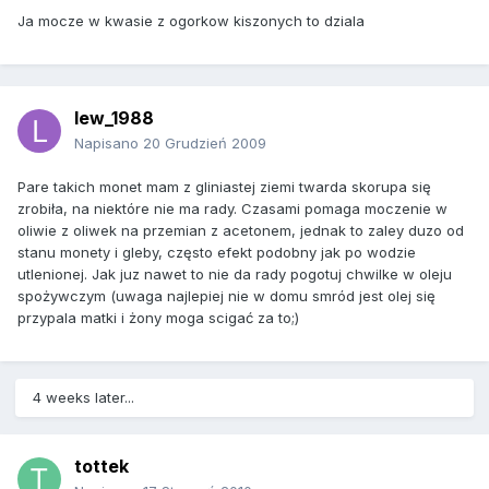
Ja mocze w kwasie z ogorkow kiszonych to dziala
lew_1988
Napisano
20 Grudzień 2009
Pare takich monet mam z gliniastej ziemi twarda skorupa się
zrobiła, na niektóre nie ma rady. Czasami pomaga moczenie w
oliwie z oliwek na przemian z acetonem, jednak to zaley duzo od
stanu monety i gleby, często efekt podobny jak po wodzie
utlenionej. Jak juz nawet to nie da rady pogotuj chwilke w oleju
spożywczym (uwaga najlepiej nie w domu smród jest olej się
przypala matki i żony moga scigać za to;)
4 weeks later...
tottek