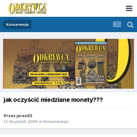
Konserwacja
jak oczyścić miedziane monety???
Przez
jaras85
13 Grudzień 2009
w
Konserwacja