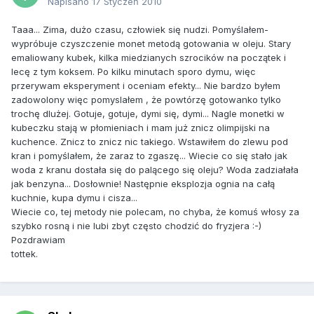
Napisano
17 Styczeń 2010
Taaa... Zima, dużo czasu, człowiek się nudzi. Pomyślałem-
wypróbuje czyszczenie monet metodą gotowania w oleju. Stary
emaliowany kubek, kilka miedzianych szrocików na początek i
lecę z tym koksem. Po kilku minutach sporo dymu, więc
przerywam eksperyment i oceniam efekty... Nie bardzo byłem
zadowolony więc pomyslałem , że powtórzę gotowanko tylko
trochę dlużej. Gotuje, gotuje, dymi się, dymi... Nagle monetki w
kubeczku stają w płomieniach i mam już znicz olimpijski na
kuchence. Znicz to znicz nic takiego. Wstawiłem do zlewu pod
kran i pomyślałem, że zaraz to zgaszę... Wiecie co się stało jak
woda z kranu dostała się do palącego się oleju? Woda zadziałała
jak benzyna... Dosłownie! Następnie eksplozja ognia na całą
kuchnie, kupa dymu i cisza...
Wiecie co, tej metody nie polecam, no chyba, że komuś włosy za
szybko rosną i nie lubi zbyt często chodzić do fryzjera :-)
Pozdrawiam
tottek.