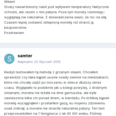
Witam!
Gruby nawarstwiony nalot pod wpływem temperatury faktycznie
zchodzi, ale razem z nim patyna. Poza tym monety ciemnieją i
wyglądają nie naturalnie. Z doświadczenia wiem, że nic na siłę.
Czasem lepiej zostawić oblepioną monetę niż stracić ją
bezpowrotnie.
Pozdrawiam
samter
Napisano
22 Styczeń 2010
Kiedyś testowałem tą metodę z grzanym olejem. Chciałem
sprawdzić czy taka kąpiel usunie osady ziemne na miedziakach,
które nie chciały zejść po moczeniu w oliwce dłuższy okres
czasu. Wyglądało to podobnie jak u kolegi powyżej, z drobnymi
zmianami, moneta nie leżała na dnie garnuszka, ale była
zawieszona kilka cm ponad dnem, w bandażu. Po krótkiej kąpieli
monetę wyciągnąłem i przetarłem gazą, ku mojemu zdziwieniu
osad zniknął, a moneta nie straciła naturalnej patyny. Ten test
przeprowadziłem na 1 fenigówce z lat 40 XIX wieku. Później