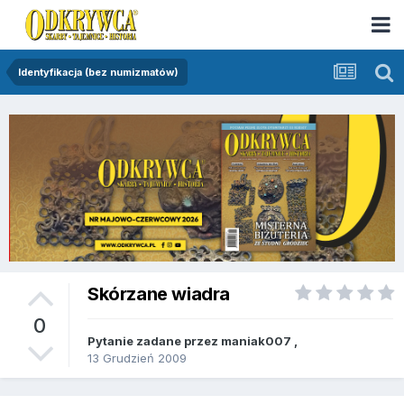
Identyfikacja (bez numizmatów)
Skórzane wiadra
0
Pytanie zadane przez
maniak007
,
13 Grudzień 2009