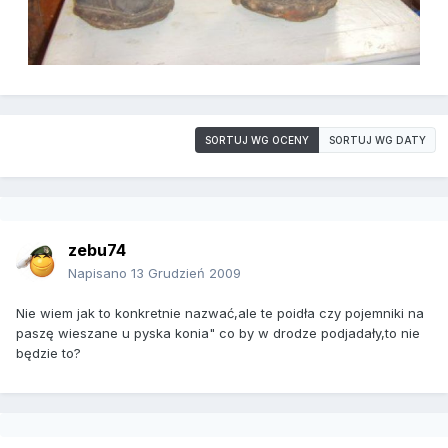
SORTUJ WG OCENY
SORTUJ WG DATY
zebu74
Napisano
13 Grudzień 2009
Nie wiem jak to konkretnie nazwać,ale te poidła czy pojemniki na
paszę wieszane u pyska konia" co by w drodze podjadały,to nie
będzie to?