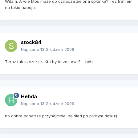
Witam. A wie ktos moze co oznacza zielona splonka? Tez trafilem
na takie naboje.
stock84
Napisano
13 Grudzień 2009
Teraz tak szczerze...Kto by to zostawił?!!...heh
Hebda
Napisano
13 Grudzień 2009
no dobra,popatrzę przynajmniej na ślad po pustym dołku:)