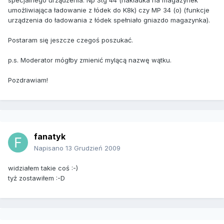
specjalnego urządzenia. Np Stg 44 (nakładka na magazynek
umożliwiająca ładowanie z łódek do K8k) czy MP 34 (o) (funkcje
urządzenia do ładowania z łódek spełniało gniazdo magazynka).
Postaram się jeszcze czegoś poszukać.
p.s. Moderator mógłby zmienić mylącą nazwę wątku.
Pozdrawiam!
fanatyk
Napisano
13 Grudzień 2009
widziałem takie coś :-)
tyż zostawiłem :-D