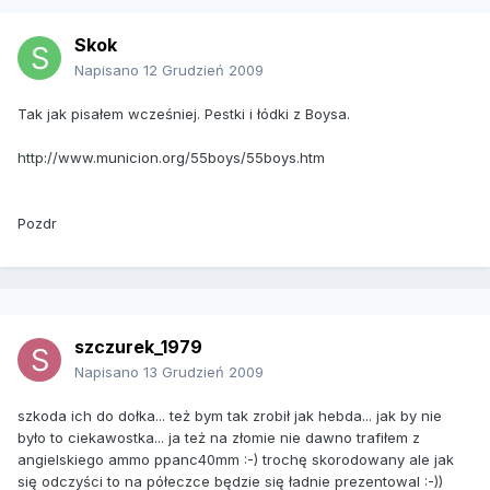
Skok
Napisano
12 Grudzień 2009
Tak jak pisałem wcześniej. Pestki i łódki z Boysa.
http://www.municion.org/55boys/55boys.htm
Pozdr
szczurek_1979
Napisano
13 Grudzień 2009
szkoda ich do dołka... też bym tak zrobił jak hebda... jak by nie
było to ciekawostka... ja też na złomie nie dawno trafiłem z
angielskiego ammo ppanc40mm :-) trochę skorodowany ale jak
się odczyści to na półeczce będzie się ładnie prezentowal :-))