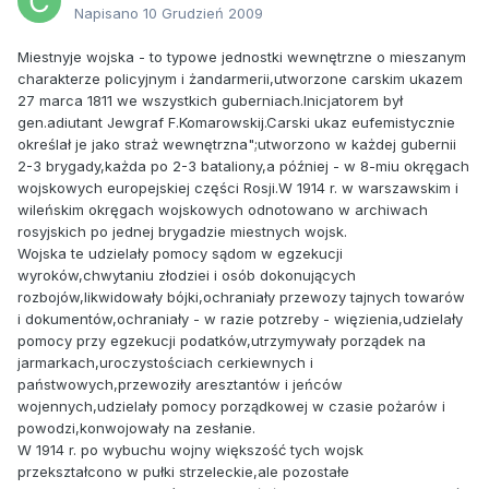
Napisano
10 Grudzień 2009
Miestnyje wojska - to typowe jednostki wewnętrzne o mieszanym
charakterze policyjnym i żandarmerii,utworzone carskim ukazem
27 marca 1811 we wszystkich guberniach.Inicjatorem był
gen.adiutant Jewgraf F.Komarowskij.Carski ukaz eufemistycznie
określał je jako straż wewnętrzna";utworzono w każdej gubernii
2-3 brygady,każda po 2-3 bataliony,a później - w 8-miu okręgach
wojskowych europejskiej części Rosji.W 1914 r. w warszawskim i
wileńskim okręgach wojskowych odnotowano w archiwach
rosyjskich po jednej brygadzie miestnych wojsk.
Wojska te udzielały pomocy sądom w egzekucji
wyroków,chwytaniu złodziei i osób dokonujących
rozbojów,likwidowały bójki,ochraniały przewozy tajnych towarów
i dokumentów,ochraniały - w razie potzreby - więzienia,udzielały
pomocy przy egzekucji podatków,utrzymywały porządek na
jarmarkach,uroczystościach cerkiewnych i
państwowych,przewoziły aresztantów i jeńców
wojennych,udzielały pomocy porządkowej w czasie pożarów i
powodzi,konwojowały na zesłanie.
W 1914 r. po wybuchu wojny większość tych wojsk
przekształcono w pułki strzeleckie,ale pozostałe