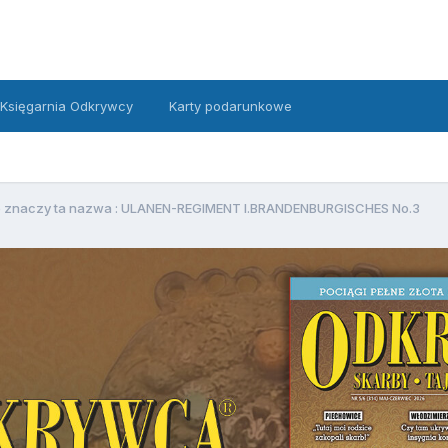
Księgarnia Odkrywcy
Karty podarunkowe
 znaczy ta nazwa : ULANEN-REGIMENT I.BRANDENBURGISCHES No.3