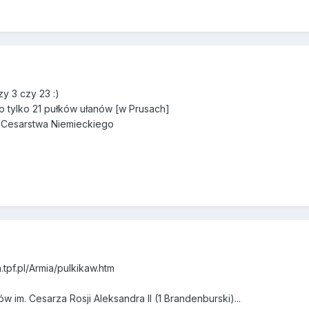
y 3 czy 23 :)
o tylko 21 pułków ułanów [w Prusach]
i Cesarstwa Niemieckiego
tpf.pl/Armia/pulkikaw.htm
w im. Cesarza Rosji Aleksandra II (1 Brandenburski)...