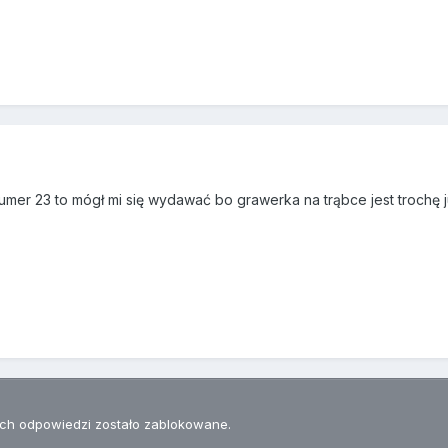
n numer 23 to mógł mi się wydawać bo grawerka na trąbce jest trochę 
h odpowiedzi zostało zablokowane.