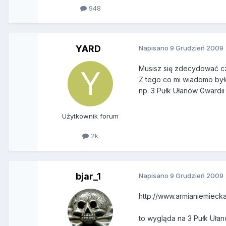
948
YARD
Napisano
9 Grudzień 2009
Musisz się zdecydować cz
Z tego co mi wiadomo był
np. 3 Pułk Ułanów Gwardi
Użytkownik forum
2k
bjar_1
Napisano
9 Grudzień 2009
http://www.armianiemiecka.
to wygląda na 3 Pułk Ułanó