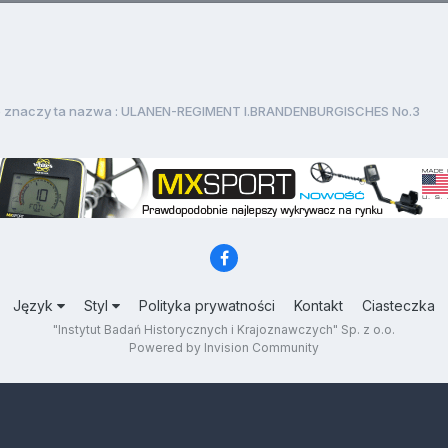
 znaczy ta nazwa : ULANEN-REGIMENT I.BRANDENBURGISCHES No.3
Język
Styl
Polityka prywatności
Kontakt
Ciasteczka
"Instytut Badań Historycznych i Krajoznawczych" Sp. z o.o.
Powered by Invision Community