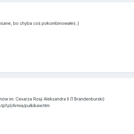
pisane, bo chyba coś pokombinowałeś ;)
nów im. Cesarza Rosji Aleksandra II (1 Brandenburski)
tpf.pl/Armia/pulkikaw.htm