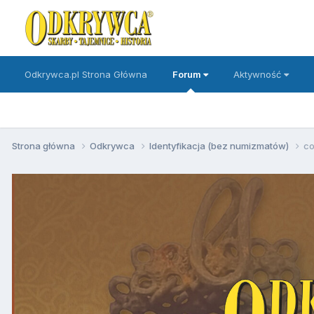
Odkrywca.pl Strona Główna
Forum
Aktywność
Strona główna
Odkrywca
Identyfikacja (bez numizmatów)
co