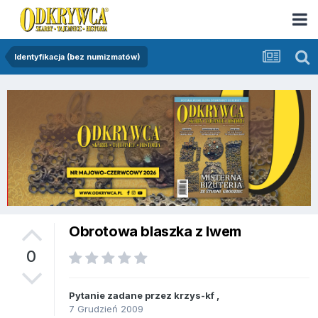
Identyfikacja (bez numizmatów)
Obrotowa blaszka z lwem
0
Pytanie zadane przez
krzys-kf
,
7 Grudzień 2009