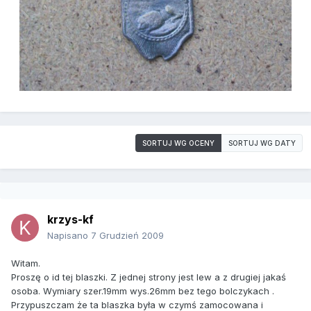
SORTUJ WG OCENY
SORTUJ WG DATY
krzys-kf
Napisano
7 Grudzień 2009
Witam.
Proszę o id tej blaszki. Z jednej strony jest lew a z drugiej jakaś
osoba. Wymiary szer.19mm wys.26mm bez tego bolczykach .
Przypuszczam że ta blaszka była w czymś zamocowana i