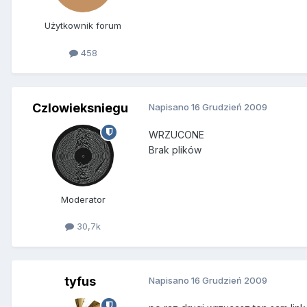
Użytkownik forum
458
Czlowieksniegu
Napisano
16 Grudzień 2009
WRZUCONE
Brak plików
Moderator
30,7k
tyfus
Napisano
16 Grudzień 2009