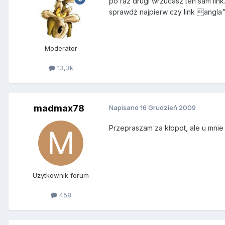
po raz drugi wrzucasz ten sam link
sprawdź najpierw czy link angla
Moderator
13,3k
madmax78
Napisano
16 Grudzień 2009
Przepraszam za kłopot, ale u mnie
Użytkownik forum
458