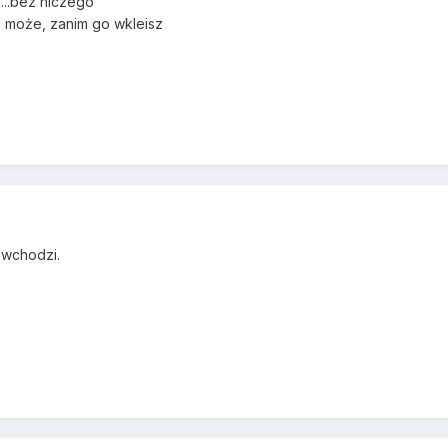
....bez niczego
" może, zanim go wkleisz
 wchodzi.