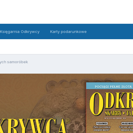
Księgarnia Odkrywcy
Karty podarunkowe
zych samoróbek