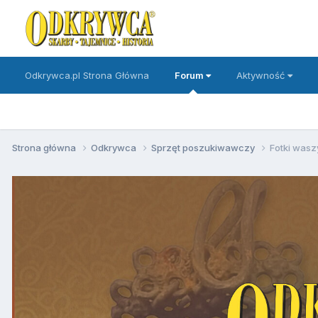
Odkrywca.pl Strona Główna
Forum
Aktywność
Strona główna
Odkrywca
Sprzęt poszukiwawczy
Fotki was