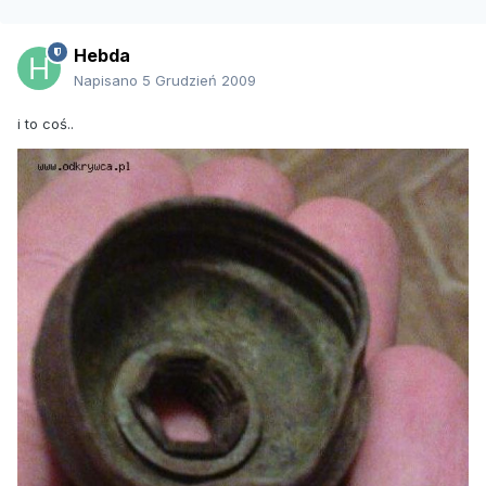
Hebda
Napisano
5 Grudzień 2009
i to coś..