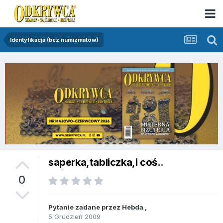
Identyfikacja (bez numizmatów)
saperka,tabliczka,i coś..
0
Pytanie zadane przez
Hebda
,
5 Grudzień 2009