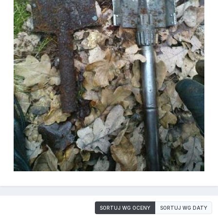
SORTUJ WG OCENY
SORTUJ WG DATY