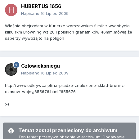
HUBERTUS 1656
Napisano
16 Lipiec 2009
Właśnie obejrzałem w Kurierze warszawskim filmik z wydobycia
kilku rkm Browning wz 28 i polskich granatników 46mm,mówią że
saperzy wywożą to na poligon
Czlowieksniegu
Napisano
16 Lipiec 2009
http://www.odkrywca.pl/na-pradze-znaleziono-sklad-broni-z-
czasow-wojny,655676.html#655676
:-(
Temat został przeniesiony do archiwum
Ten temat przebywa obecnie w archiwum. Dodawanie