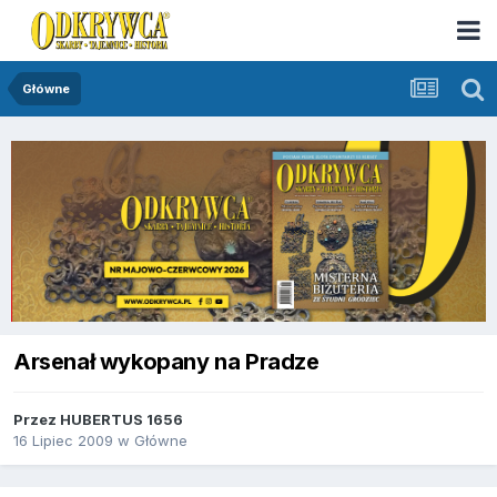
Główne
Arsenał wykopany na Pradze
Przez
HUBERTUS 1656
16 Lipiec 2009
w
Główne