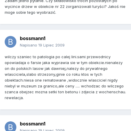
Zadam jedno pytanie. Czy składowisko trocin pozostałych po
wycince drzew w obiekcie nr 22 zorganizowali turyści? Jakoś nie
moge sobie tego wyobrazić.
bossmann1
Napisano
19 Lipiec 2009
wilczy szaniec to patologia po calej lini.sami przewodnicy
opowiadaja o farsie jaka wyprawia sie w tym obiekcie.nienalezy
on do polskich lasow jak dawniej,nalezy do prywatnego
wlasciciela,slabo strzezony,ginie co roku ktos w tych
obiektach.niesa one rematowane ,widocznie wlasciciel nigdy
niebyl w muzeum za granico,ale ceny ..... wchodzac do wilczego
szanca obejzec mozna setki ton betonu i zdjecia z wochenschau.
rewelacja.
bossmann1
Napisano
19 Lipiec 2009