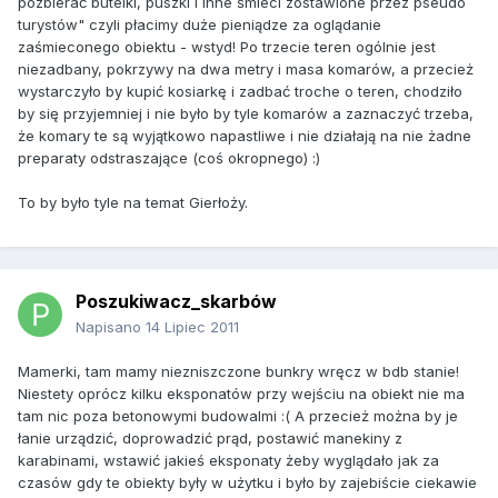
pozbierać butelki, puszki i inne śmieci zostawione przez pseudo
turystów" czyli płacimy duże pieniądze za oglądanie
zaśmieconego obiektu - wstyd! Po trzecie teren ogólnie jest
niezadbany, pokrzywy na dwa metry i masa komarów, a przecież
wystarczyło by kupić kosiarkę i zadbać troche o teren, chodziło
by się przyjemniej i nie było by tyle komarów a zaznaczyć trzeba,
że komary te są wyjątkowo napastliwe i nie działają na nie żadne
preparaty odstraszające (coś okropnego) :)
To by było tyle na temat Gierłoży.
Poszukiwacz_skarbów
Napisano
14 Lipiec 2011
Mamerki, tam mamy niezniszczone bunkry wręcz w bdb stanie!
Niestety oprócz kilku eksponatów przy wejściu na obiekt nie ma
tam nic poza betonowymi budowalmi :( A przecież można by je
łanie urządzić, doprowadzić prąd, postawić manekiny z
karabinami, wstawić jakieś eksponaty żeby wyglądało jak za
czasów gdy te obiekty były w użytku i było by zajebiście ciekawie