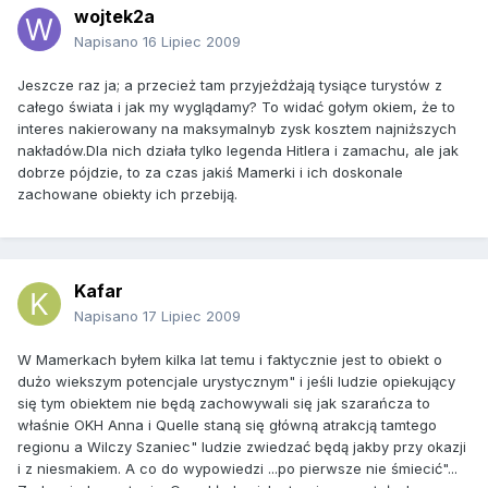
wojtek2a
Napisano
16 Lipiec 2009
Jeszcze raz ja; a przecież tam przyjeżdżają tysiące turystów z
całego świata i jak my wyglądamy? To widać gołym okiem, że to
interes nakierowany na maksymalnyb zysk kosztem najniższych
nakładów.Dla nich działa tylko legenda Hitlera i zamachu, ale jak
dobrze pójdzie, to za czas jakiś Mamerki i ich doskonale
zachowane obiekty ich przebiją.
Kafar
Napisano
17 Lipiec 2009
W Mamerkach byłem kilka lat temu i faktycznie jest to obiekt o
dużo wiekszym potencjale urystycznym" i jeśli ludzie opiekujący
się tym obiektem nie będą zachowywali się jak szarańcza to
właśnie OKH Anna i Quelle staną się główną atrakcją tamtego
regionu a Wilczy Szaniec" ludzie zwiedzać będą jakby przy okazji
i z niesmakiem. A co do wypowiedzi ...po pierwsze nie śmiecić"...