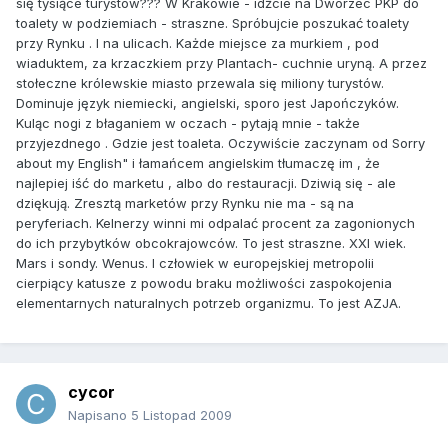
się tysiące turystów??? W Krakowie - idźcie na Dworzec PKP do
toalety w podziemiach - straszne. Spróbujcie poszukać toalety
przy Rynku . I na ulicach. Każde miejsce za murkiem , pod
wiaduktem, za krzaczkiem przy Plantach- cuchnie uryną. A przez
stołeczne królewskie miasto przewala się miliony turystów.
Dominuje język niemiecki, angielski, sporo jest Japończyków.
Kuląc nogi z błaganiem w oczach - pytają mnie - także
przyjezdnego . Gdzie jest toaleta. Oczywiście zaczynam od Sorry
about my English" i łamańcem angielskim tłumaczę im , że
najlepiej iść do marketu , albo do restauracji. Dziwią się - ale
dziękują. Zresztą marketów przy Rynku nie ma - są na
peryferiach. Kelnerzy winni mi odpalać procent za zagonionych
do ich przybytków obcokrajowców. To jest straszne. XXI wiek.
Mars i sondy. Wenus. I człowiek w europejskiej metropolii
cierpiący katusze z powodu braku możliwości zaspokojenia
elementarnych naturalnych potrzeb organizmu. To jest AZJA.
cycor
Napisano
5 Listopad 2009