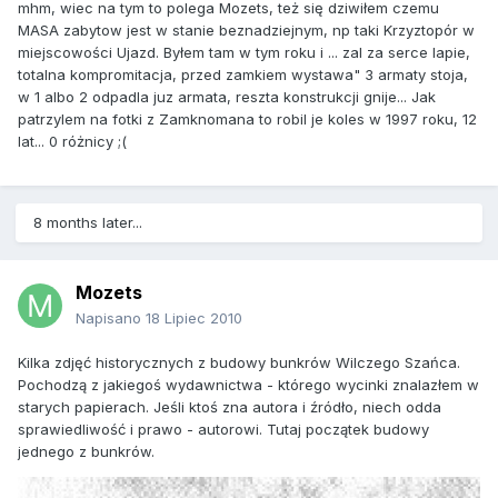
mhm, wiec na tym to polega Mozets, też się dziwiłem czemu
MASA zabytow jest w stanie beznadziejnym, np taki Krzyztopór w
miejscowości Ujazd. Byłem tam w tym roku i ... zal za serce lapie,
totalna kompromitacja, przed zamkiem wystawa" 3 armaty stoja,
w 1 albo 2 odpadla juz armata, reszta konstrukcji gnije... Jak
patrzylem na fotki z Zamknomana to robil je koles w 1997 roku, 12
lat... 0 różnicy ;(
8 months later...
Mozets
Napisano
18 Lipiec 2010
Kilka zdjęć historycznych z budowy bunkrów Wilczego Szańca.
Pochodzą z jakiegoś wydawnictwa - którego wycinki znalazłem w
starych papierach. Jeśli ktoś zna autora i źródło, niech odda
sprawiedliwość i prawo - autorowi. Tutaj początek budowy
jednego z bunkrów.