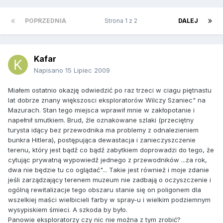
POPRZEDNIA
Strona 1 z 2
DALEJ
Kafar
Napisano
15 Lipiec 2009
Miałem ostatnio okazję odwiedzić po raz trzeci w ciagu piętnastu
lat dobrze znany większosci eksploratorów Wilczy Szaniec" na
Mazurach. Stan tego miejsca wprawił mnie w zakłopotanie i
napełnił smutkiem. Brud, żle oznakowane szlaki (przeciętny
turysta idący bez przewodnika ma problemy z odnalezieniem
bunkra Hitlera), postępująca dewastacja i zanieczyszczenie
terenu, który jest bądź co bądź zabytkiem doprowadzi do tego, że
cytując prywatną wypowiedź jednego z przewodników ...za rok,
dwa nie będzie tu co oglądać"... Takie jest również i moje zdanie
jeśli zarządzający terenem muzeum nie zadbają o oczyszczenie i
ogólną rewitalizacje tego obszaru stanie się on poligonem dla
wszelkiej maści wielbicieli farby w spray-u i wielkim podziemnym
wysypiskiem śmieci. A szkoda by było.
Panowie eksploratorzy czy nic nie można z tym zrobić?