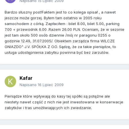
Napisano
15 Lipiec 2009
Bardzo słuszny post!Faktem jest to co kolega opisał , a nawet
jeszcze może gorzej. Byłem tam ostatnio w 2005 roku
samochodem z córką. Zapłaciłem : bilet 8.00, bilet 5.00, parking
7.00 + przewodnik 6.00 .Razem 26.00 PLN. Oceniam, że w sezonie
jest tam około 500 osób dziennie /mój nr paragonu 0255 o
godzinie 12.49, 31.07.2005/. Obiektem zarządza firma WILCZE
GNIAZDO" J.V. SPÓŁKA Z O.O. Sądzę, że za takie pieniądze, to
usługa udostępnienia zabytku powinna być bez zarzutów.
Kafar
Napisano
16 Lipiec 2009
Pieniądze które wpływają do kasy tej spółki są potężne ale
niestety nawet część z nich nie jest inwestowana w konserwacje
zabytków i tras umożliwiających ich zwiedzanie.