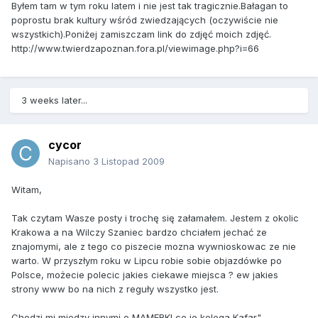
Byłem tam w tym roku latem i nie jest tak tragicznie.Bałagan to
poprostu brak kultury wśród zwiedzających (oczywiście nie
wszystkich).Poniżej zamiszczam link do zdjęć moich zdjęć.
http://www.twierdzapoznan.fora.pl/viewimage.php?i=66
3 weeks later...
cycor
Napisano
3 Listopad 2009
Witam,
Tak czytam Wasze posty i trochę się załamałem. Jestem z okolic
Krakowa a na Wilczy Szaniec bardzo chciałem jechać ze
znajomymi, ale z tego co piszecie mozna wywnioskowac ze nie
warto. W przyszłym roku w Lipcu robie sobie objazdówke po
Polsce, możecie polecic jakies ciekawe miejsca ? ew jakies
strony www bo na nich z reguły wszystko jest.
Chodzi mi miedzy innymi o MAMERKI co je kolega Kafar"