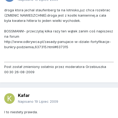
droga ktora jechal staufenberg ta na lotnisko,juz chca rozebrac
(ZMIENIC NAWIESZCHNIE).droga jest z kostki kamiennej.a cala
byla kwatera hitlera to jeden wielki wychodek.
BOSSMANN!- przeczytaj kilka razy ten wątek zanim coś napiszesz
na forum
http://www.odkrywca.pl/zasady-panujace-w-dziale-fortyfikacje-
bunkry-podziemia,637315.html#637315
Post został zmieniony ostatnio przez moderatora Grzebiuszka
00:30 26-08-2009
Kafar
Napisano
19 Lipiec 2009
I to niestety prawda.