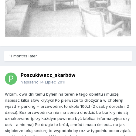
11 months later...
Poszukiwacz_skarbów
Napisano
14 Lipiec 2011
Witam, dwa dni temu byłem na terenie tego obiektu i muszę
napisać kilka słów krytyki! Po pierwsze to drożyzna w cholerę!
wjazd + parking + przewodnik to około 100zł (2 osoby dorosłe i 2
dzieci). Bez przewodnika nie ma sensu chodzić bo bunkry nie są
oznakowane (przy każdym powinna być tablica informacyjna czy
coś - a nie ma) Po drugie to bród, smród i masa śmieci... no jak
się bierze taką kasiurę to wypadało by raz w tygodniu posprzątać,