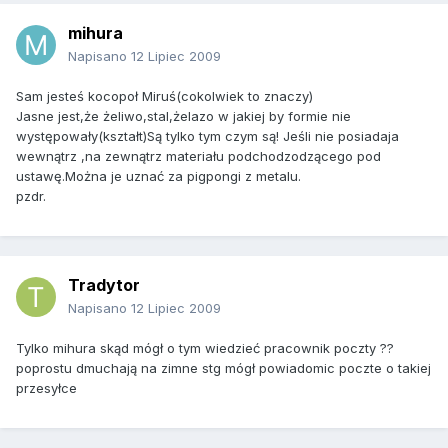
mihura
Napisano
12 Lipiec 2009
Sam jesteś kocopoł Miruś(cokolwiek to znaczy)
Jasne jest,że żeliwo,stal,żelazo w jakiej by formie nie
występowały(kształt)Są tylko tym czym są! Jeśli nie posiadaja
wewnątrz ,na zewnątrz materiału podchodzodzącego pod
ustawę.Można je uznać za pigpongi z metalu.
pzdr.
Tradytor
Napisano
12 Lipiec 2009
Tylko mihura skąd mógł o tym wiedzieć pracownik poczty ??
poprostu dmuchają na zimne stg mógł powiadomic poczte o takiej
przesyłce