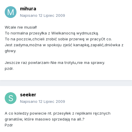
mihura
Napisano
12 Lipiec 2009
Wcale nie musiał!
To normalna przesyłka z Wielkanocną wydmuszką.
To na poczcie,chcieli zrobić sobie przerwę w pracy.Ot co.
Jest zadyma,można w spokoju zjeść kanapkę,zapalić,dniówka z
głowy.
Jeszcze raz powtarzam-Nie ma trotylu,nie ma sprawy.
pzdr.
seeker
Napisano
12 Lipiec 2009
A co koledzy powiecie nt. przesyłek z replikami ręcznych
granatów, które masowo sprzedają na all..?
Pzdr