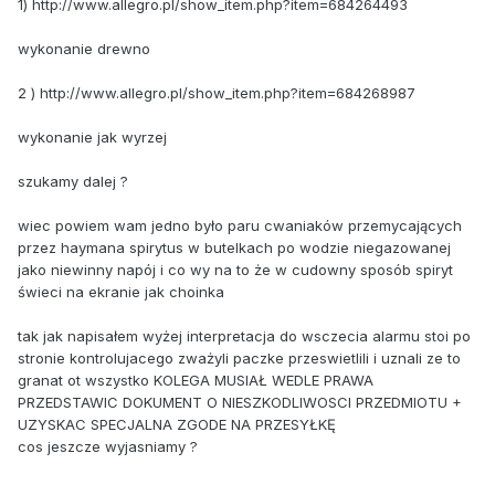
1) http://www.allegro.pl/show_item.php?item=684264493
wykonanie drewno
2 ) http://www.allegro.pl/show_item.php?item=684268987
wykonanie jak wyrzej
szukamy dalej ?
wiec powiem wam jedno było paru cwaniaków przemycających
przez haymana spirytus w butelkach po wodzie niegazowanej
jako niewinny napój i co wy na to że w cudowny sposób spiryt
świeci na ekranie jak choinka
tak jak napisałem wyżej interpretacja do wsczecia alarmu stoi po
stronie kontrolujacego zważyli paczke przeswietlili i uznali ze to
granat ot wszystko KOLEGA MUSIAŁ WEDLE PRAWA
PRZEDSTAWIC DOKUMENT O NIESZKODLIWOSCI PRZEDMIOTU +
UZYSKAC SPECJALNA ZGODE NA PRZESYŁKĘ
cos jeszcze wyjasniamy ?