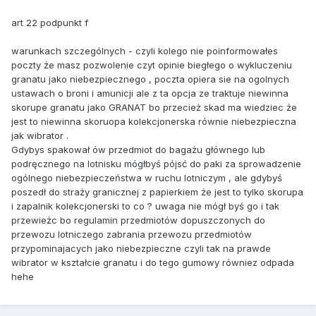
art 22 podpunkt f
warunkach szczególnych - czyli kolego nie poinformowałes
poczty że masz pozwolenie czyt opinie biegłego o wykluczeniu
granatu jako niebezpiecznego , poczta opiera sie na ogolnych
ustawach o broni i amunicji ale z ta opcja ze traktuje niewinna
skorupe granatu jako GRANAT bo przecież skad ma wiedziec że
jest to niewinna skoruopa kolekcjonerska równie niebezpieczna
jak wibrator .
Gdybys spakował ów przedmiot do bagażu głównego lub
podręcznego na lotnisku mógłbyś pójsć do paki za sprowadzenie
ogólnego niebezpieczeństwa w ruchu lotniczym , ale gdybyś
poszedł do straży granicznej z papierkiem że jest to tylko skorupa
i zapalnik kolekcjonerski to co ? uwaga nie mógł byś go i tak
przewieżc bo regulamin przedmiotów dopuszczonych do
przewozu lotniczego zabrania przewozu przedmiotów
przypominajacych jako niebezpieczne czyli tak na prawde
wibrator w kształcie granatu i do tego gumowy równiez odpada
hehe