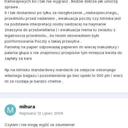
tramwajowych bo i tak nie wygrasz . Bedzie dobrze jak umorzą
sprawe .
6 I tak dostaniesz po tyłku za niezgłoszenie ,,niebezpiecznego,,
przedmiotu przed nadaniem , ewakuacja poczty czy lotniska jest
na podstawie interpretacji osoby siedzacej na haymanie
(maszyna do prześwietlania ) i ewakuacja niema tu zwiazku z
legalnoscia przedmiotu , bo twoim obowiazkiem było
poinformowanie Poczty o takiej przesyłce .
Pamietaj na papier odpowiadaj papierem im wiecej makulatury i
palenia głupa o nie znajomosci przepisów tym mniejsza kwota do
zapłaty za kare
Np na lotnisku standardowy mandacik za odejscie odswojego
własnego bagazu i pozostawienie go bez opieki to 500 pln i wierz
mi ze rozdaja je bardzo chetnie .
mihura
Napisano
12 Lipiec 2009
Czytam i nie mogę wyjść ze zdumienia!