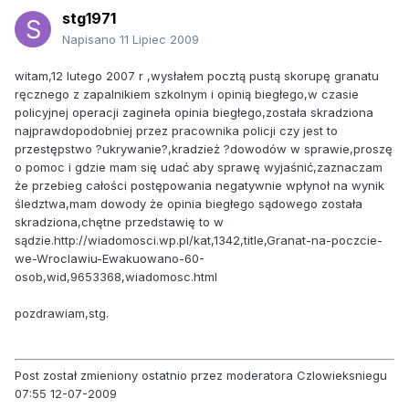
stg1971
Napisano
11 Lipiec 2009
witam,12 lutego 2007 r ,wysłałem pocztą pustą skorupę granatu
ręcznego z zapalnikiem szkolnym i opinią biegłego,w czasie
policyjnej operacji zagineła opinia biegłego,została skradziona
najprawdopodobniej przez pracownika policji czy jest to
przestępstwo ?ukrywanie?,kradzież ?dowodów w sprawie,proszę
o pomoc i gdzie mam się udać aby sprawę wyjaśnić,zaznaczam
że przebieg całości postępowania negatywnie wpłynoł na wynik
śledztwa,mam dowody że opinia biegłego sądowego została
skradziona,chętne przedstawię to w
sądzie.http://wiadomosci.wp.pl/kat,1342,title,Granat-na-poczcie-
we-Wroclawiu-Ewakuowano-60-
osob,wid,9653368,wiadomosc.html
pozdrawiam,stg.
Post został zmieniony ostatnio przez moderatora Czlowieksniegu
07:55 12-07-2009