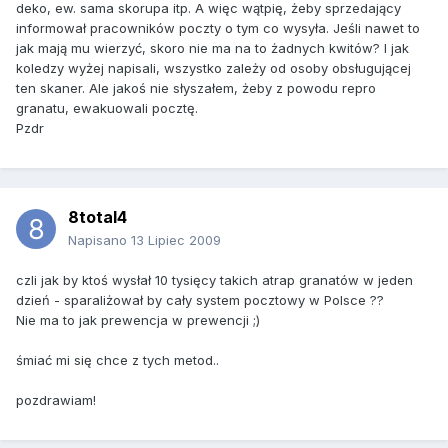
deko, ew. sama skorupa itp. A więc wątpię, żeby sprzedający
informował pracowników poczty o tym co wysyła. Jeśli nawet to
jak mają mu wierzyć, skoro nie ma na to żadnych kwitów? I jak
koledzy wyżej napisali, wszystko zależy od osoby obsługującej
ten skaner. Ale jakoś nie słyszałem, żeby z powodu repro
granatu, ewakuowali pocztę.
Pzdr
8total4
Napisano
13 Lipiec 2009
czli jak by ktoś wysłał 10 tysięcy takich atrap granatów w jeden
dzień - sparaliżował by cały system pocztowy w Polsce ??
Nie ma to jak prewencja w prewencji ;)
śmiać mi się chce z tych metod..
pozdrawiam!