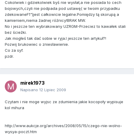
Cokolwiek i gdziekolwiek byś nie wysłał,a nie posiada to cech
bojowych,czyli nie podpada pod ustawę( w twoim przypadku
zdekowaneF1")jest całkowicie legalne.Pomiędzy tą skorupą a
kamieniem,niema żadnej różnicy!BRAK MW.
No i jeszcze ten wybrakowany UZRGM-Przeciez to kawałek stali
bez ścieżki.
Jak mogłeś tak dać sobie w ryja.I jeszcze ten artykuł?!
Pozwij brukowiec o zniesławienie.
Co za syf.
pzdr.
mirek1973
Napisano
12 Lipiec 2009
Czytam i nie moge wyjsc ze zdumienia jakie kocopoły wypisuje
kol mihura
http://www.aukcje.org/archives/2008/05/15/czego-nie-wolno-
wysya-poczt.htm