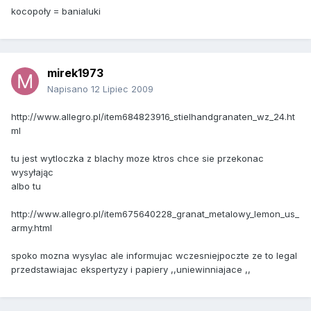
kocopoły = banialuki
mirek1973
Napisano
12 Lipiec 2009
http://www.allegro.pl/item684823916_stielhandgranaten_wz_24.ht
ml
tu jest wytloczka z blachy moze ktros chce sie przekonac
wysyłając
albo tu
http://www.allegro.pl/item675640228_granat_metalowy_lemon_us_
army.html
spoko mozna wysylac ale informujac wczesniejpoczte ze to legal
przedstawiajac ekspertyzy i papiery ,,uniewinniajace ,,