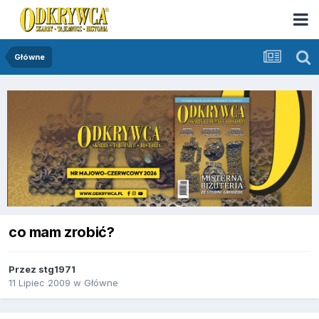
Główne
co mam zrobić?
Przez
stg1971
11 Lipiec 2009
w
Główne