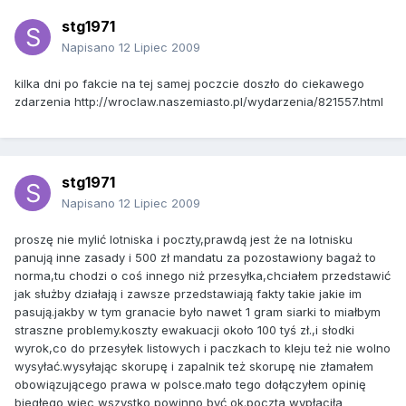
stg1971
Napisano
12 Lipiec 2009
kilka dni po fakcie na tej samej poczcie doszło do ciekawego
zdarzenia http://wroclaw.naszemiasto.pl/wydarzenia/821557.html
stg1971
Napisano
12 Lipiec 2009
proszę nie mylić lotniska i poczty,prawdą jest że na lotnisku
panują inne zasady i 500 zł mandatu za pozostawiony bagaż to
norma,tu chodzi o coś innego niż przesyłka,chciałem przedstawić
jak służby działają i zawsze przedstawiają fakty takie jakie im
pasują.jakby w tym granacie było nawet 1 gram siarki to miałbym
straszne problemy.koszty ewakuacji około 100 tyś zł.,i słodki
wyrok,co do przesyłek listowych i paczkach to kleju też nie wolno
wysyłać.wysyłając skorupę i zapalnik też skorupę nie złamałem
obowiązującego prawa w polsce.mało tego dołączyłem opinię
biegłego więc wszystko powinno być ok.poczta wypłaciła