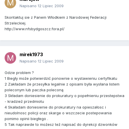
Napisano
12 Lipiec 2009
Skontaktuj sie z Panem Włodkiem z Narodowej Federacji
Strzeleckiej.
http://www.nfsbydgoszcz.fora.pl/
mirek1973
Napisano
12 Lipiec 2009
Gdzie problem ?
1 Biegły może potwierdzić ponownie o wystawieniu certyfikatu
2 Zakładam że przesyłka legalnie z opisami była wysłana listem
poleconym lub paczka poleconą
3 Składam doniesienie do prokuratury o popełnieniu przestepstwa
- kradzież przedmiotu
4 Skaładam doniesienie do prokuratury na opieszałosc i
nieudolnosc policji oraz skarge o wszczecie postepowania
pomimo opinii biegłego .
5 Tak naprawde to możesz też napisać do dyrekcji dzwonków